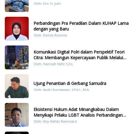
Oleh: Drs. H. Jufri
Perbandingan Pra Peradilan Dalam KUHAP Lama
dengan yang Baru
Oleh: Denok Resmini
Komunikasi Digital Polri dalam Perspektif Teori
Citra: Membangun Kepercayaan Publik Melalui
Konten Humanis Kesiapsiagaan Bencana di
Oleh: Hamzah Hafiz S.Ds.
Sumatera
Ujung Penantian di Gerbang Samudra
Oleh: Andri Kurniawan, S.Pd.I., M.A.
Eksistensi Hukum Adat Minangkabau Dalam
Menyikapi Prilaku LGBT Analisis Perbandingan
Dengan Hukum Pidana
Oleh: Rey Hafidz Riamizard