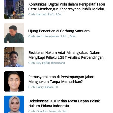
Komunikasi Digital Polri dalam Perspektif Teori
Citra: Membangun Kepercayaan Publik Melalui
Konten Humanis Kesiapsiagaan Bencana di
Oleh: Hamzah Hafiz S.Ds.
Sumatera
Ujung Penantian di Gerbang Samudra
Oleh: Andri Kurniawan, S.Pd.I., M.A.
Eksistensi Hukum Adat Minangkabau Dalam
Menyikapi Prilaku LGBT Analisis Perbandingan
Dengan Hukum Pidana
Oleh: Rey Hafidz Riamizard
Pemasyarakatan di Persimpangan Jalan:
Menghukum Tanpa Memulihkan?
Oleh: Harry Ashari,S.H.
Dekolonisasi KUHP dan Masa Depan Politik
Hukum Pidana Indonesia
Oleh: Cica Ayu Pernanda Sari