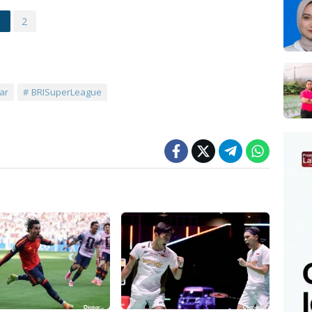
1
2
ar
BRISuperLeague