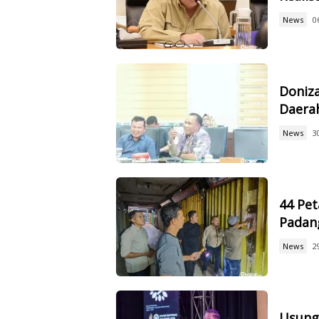
News
0
Doniz
Daerah
News
3
44 Pet
Padan
News
2
Usung 