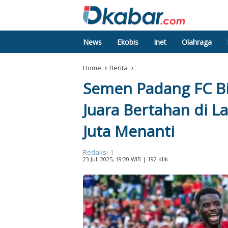
News
Ekobis
Inet
Olahraga
Home
Berita
Semen Padang FC Bi
Juara Bertahan di 
Juta Menanti
Redaksi-1
23 Juli 2025, 19:20 WIB
| 192 Klik