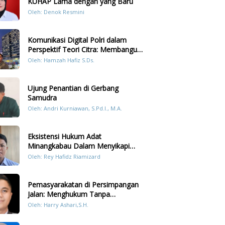
KUHAP Lama dengan yang Baru
Oleh: Denok Resmini
Komunikasi Digital Polri dalam
Perspektif Teori Citra: Membangun
Kepercayaan Publik Melalui Konten
Oleh: Hamzah Hafiz S.Ds.
Humanis Kesiapsiagaan Bencana di
Sumatera
Ujung Penantian di Gerbang
Samudra
Oleh: Andri Kurniawan, S.Pd.I., M.A.
Eksistensi Hukum Adat
Minangkabau Dalam Menyikapi
Prilaku LGBT Analisis Perbandingan
Oleh: Rey Hafidz Riamizard
Dengan Hukum Pidana
Pemasyarakatan di Persimpangan
Jalan: Menghukum Tanpa
Memulihkan?
Oleh: Harry Ashari,S.H.