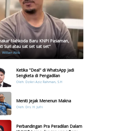
akar Nahkoda Baru KNPI Pasaman,
i Suri atau sat set sat set"
h:
Willian Abib
Ketika "Deal" di WhatsApp Jadi
Sengketa di Pengadilan
Oleh: Dzikri Aziz Rahman, S.H
Meniti Jejak Menenun Makna
Oleh: Drs. H. Jufri
Perbandingan Pra Peradilan Dalam