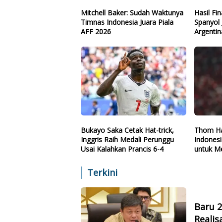
Mitchell Baker: Sudah Waktunya
Hasil Fi
Timnas Indonesia Juara Piala
Spanyol 
AFF 2026
Argentin
Bukayo Saka Cetak Hat-trick,
Thom Ha
Inggris Raih Medali Perunggu
Indones
Usai Kalahkan Prancis 6-4
untuk Me
Terkini
Baru 
Reali