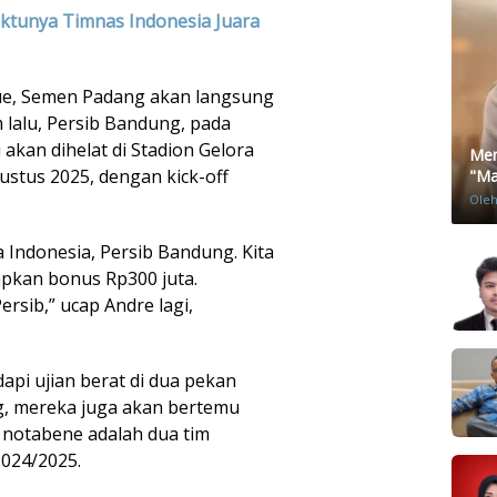
aktunya Timnas Indonesia Juara
eague, Semen Padang akan langsung
m lalu, Persib Bandung, pada
akan dihelat di Stadion Gelora
Men
ustus 2025, dengan kick-off
"Mat
Ole
a Indonesia, Persib Bandung. Kita
iapkan bonus Rp300 juta.
sib,” ucap Andre lagi,
pi ujian berat di dua pekan
ng, mereka juga akan bertemu
 notabene adalah dua tim
2024/2025.