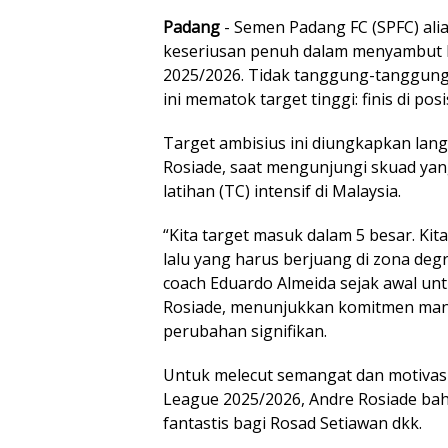
Padang
- Semen Padang FC (SPFC) al
keseriusan penuh dalam menyambut 
2025/2026. Tidak tanggung-tanggun
ini mematok target tinggi: finis di pos
Target ambisius ini diungkapkan lan
Rosiade, saat mengunjungi skuad ya
latihan (TC) intensif di Malaysia.
“Kita target masuk dalam 5 besar. Kit
lalu yang harus berjuang di zona deg
coach Eduardo Almeida sejak awal un
Rosiade, menunjukkan komitmen m
perubahan signifikan.
Untuk melecut semangat dan motivasi
League 2025/2026, Andre Rosiade ba
fantastis bagi Rosad Setiawan dkk.