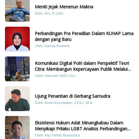
Meniti Jejak Menenun Makna
Oleh: Drs. H. Jufri
Perbandingan Pra Peradilan Dalam KUHAP Lama
dengan yang Baru
Oleh: Denok Resmini
Komunikasi Digital Polri dalam Perspektif Teori
Citra: Membangun Kepercayaan Publik Melalui
Konten Humanis Kesiapsiagaan Bencana di
Oleh: Hamzah Hafiz S.Ds.
Sumatera
Ujung Penantian di Gerbang Samudra
Oleh: Andri Kurniawan, S.Pd.I., M.A.
Eksistensi Hukum Adat Minangkabau Dalam
Menyikapi Prilaku LGBT Analisis Perbandingan
Dengan Hukum Pidana
Oleh: Rey Hafidz Riamizard