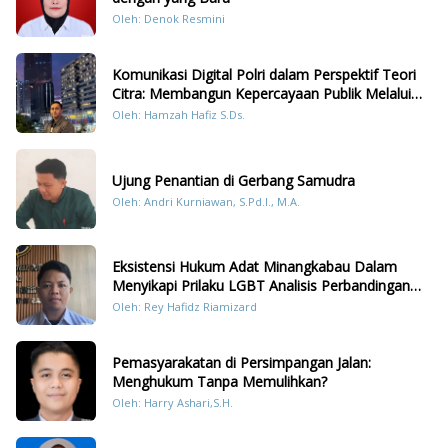
Oleh: Denok Resmini
Komunikasi Digital Polri dalam Perspektif Teori
Citra: Membangun Kepercayaan Publik Melalui
Konten Humanis Kesiapsiagaan Bencana di
Oleh: Hamzah Hafiz S.Ds.
Sumatera
Ujung Penantian di Gerbang Samudra
Oleh: Andri Kurniawan, S.Pd.I., M.A.
Eksistensi Hukum Adat Minangkabau Dalam
Menyikapi Prilaku LGBT Analisis Perbandingan
Dengan Hukum Pidana
Oleh: Rey Hafidz Riamizard
Pemasyarakatan di Persimpangan Jalan:
Menghukum Tanpa Memulihkan?
Oleh: Harry Ashari,S.H.