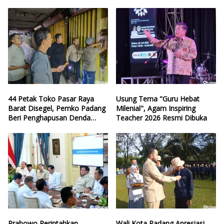
Sumbar
Hilang Arah
44 Petak Toko Pasar Raya
Usung Tema "Guru Hebat
Barat Disegel, Pemko Padang
Milenial", Agam Inspiring
Beri Penghapusan Denda
Teacher 2026 Resmi Dibuka
Retribusi
Prabowo Perintahkan
Wali Kota Padang Apresiasi