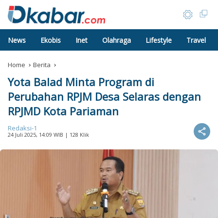
News
Ekobis
Inet
Olahraga
Lifestyle
Travel
Home
Berita
Yota Balad Minta Program di
Perubahan RPJM Desa Selaras dengan
RPJMD Kota Pariaman
Redaksi-1
24 Juli 2025, 14:09 WIB
| 128 Klik