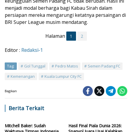
keunggulan Semen Padang FC tidak berubah. Hasil ini
menjadi modal berharga bagi Kabau Sirah dalam
persiapan mereka mengarungi ketatnya persaingan di
BRI Super League musim mendatang.
Halaman
1
2
Editor :
Redaksi-1
Tag:
Gol Tunggal
Pedro Matos
Semen Padang FC
Kemenangan
Kuala Lumpur City FC
Bagikan
Berita Terkait
Mitchell Baker: Sudah
Hasil Final Piala Dunia 2026:
Waktunya Timnas Indonesia
Spanyol Juara Usai Kalahkan