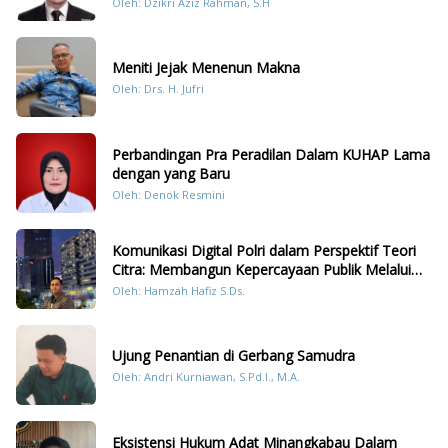
Oleh: Dzikri Aziz Rahman, S.H
Meniti Jejak Menenun Makna
Oleh: Drs. H. Jufri
Perbandingan Pra Peradilan Dalam KUHAP Lama
dengan yang Baru
Oleh: Denok Resmini
Komunikasi Digital Polri dalam Perspektif Teori
Citra: Membangun Kepercayaan Publik Melalui
Konten Humanis Kesiapsiagaan Bencana di
Oleh: Hamzah Hafiz S.Ds.
Sumatera
Ujung Penantian di Gerbang Samudra
Oleh: Andri Kurniawan, S.Pd.I., M.A.
Eksistensi Hukum Adat Minangkabau Dalam