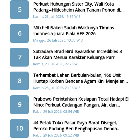
Perkuat Hubungan Sister City, Wali Kota
5
Padang--Hildesheim Akan Tanam Pohon di
Batang Arau
Kamis, 23 Juli 2026, 19:32 WIB
Mitchell Baker: Sudah Waktunya Timnas
6
Indonesia Juara Piala AFF 2026
Minggu, 26 Juli 2026, 13:33 WIB
Sutradara Brad Bird Isyaratkan Incredibles 3
7
Tak Akan Menua Karakter Keluarga Parr
Kamis, 23 Juli 2026, 22:26 WIB
Terhambat Lahan Berbulan-bulan, 160 Unit
8
Huntap Korban Bencana Agam Kini Menjelang
Realisasi
Kamis, 23 Juli 2026, 20:06 WIB
Prabowo Perintahkan Kesiapan Total Hadapi El
9
Nino: Perkuat Cadangan Pangan, Air, dan
Teknologi
Rabu, 29 Juli 2026, 08:54 WIB
44 Petak Toko Pasar Raya Barat Disegel,
10
Pemko Padang Beri Penghapusan Denda
Retribusi
Rabu, 29 Juli 2026, 09:52 WIB