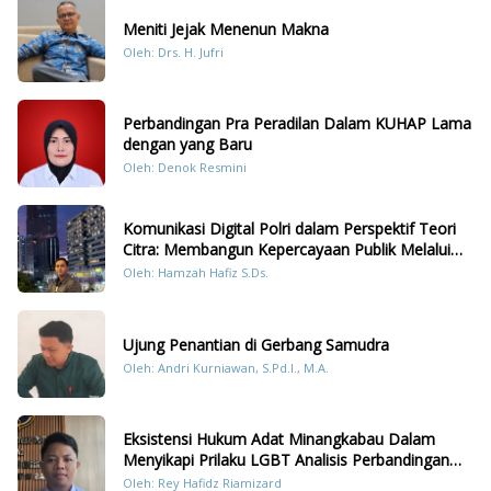
Meniti Jejak Menenun Makna
Oleh: Drs. H. Jufri
Perbandingan Pra Peradilan Dalam KUHAP Lama
dengan yang Baru
Oleh: Denok Resmini
Komunikasi Digital Polri dalam Perspektif Teori
Citra: Membangun Kepercayaan Publik Melalui
Konten Humanis Kesiapsiagaan Bencana di
Oleh: Hamzah Hafiz S.Ds.
Sumatera
Ujung Penantian di Gerbang Samudra
Oleh: Andri Kurniawan, S.Pd.I., M.A.
Eksistensi Hukum Adat Minangkabau Dalam
Menyikapi Prilaku LGBT Analisis Perbandingan
Dengan Hukum Pidana
Oleh: Rey Hafidz Riamizard