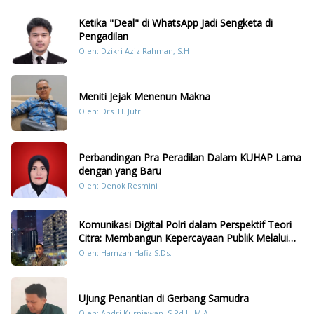
Ketika "Deal" di WhatsApp Jadi Sengketa di
Pengadilan
Oleh: Dzikri Aziz Rahman, S.H
Meniti Jejak Menenun Makna
Oleh: Drs. H. Jufri
Perbandingan Pra Peradilan Dalam KUHAP Lama
dengan yang Baru
Oleh: Denok Resmini
Komunikasi Digital Polri dalam Perspektif Teori
Citra: Membangun Kepercayaan Publik Melalui
Konten Humanis Kesiapsiagaan Bencana di
Oleh: Hamzah Hafiz S.Ds.
Sumatera
Ujung Penantian di Gerbang Samudra
Oleh: Andri Kurniawan, S.Pd.I., M.A.