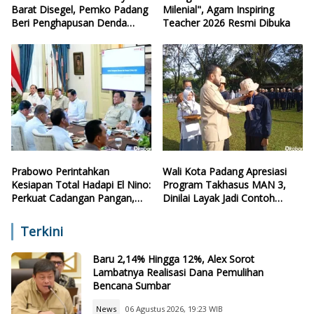
Barat Disegel, Pemko Padang
Milenial", Agam Inspiring
Beri Penghapusan Denda
Teacher 2026 Resmi Dibuka
Retribusi
Prabowo Perintahkan
Wali Kota Padang Apresiasi
Kesiapan Total Hadapi El Nino:
Program Takhasus MAN 3,
Perkuat Cadangan Pangan,
Dinilai Layak Jadi Contoh
Air, dan Teknologi
Sekolah Lain
Terkini
Baru 2,14% Hingga 12%, Alex Sorot
Lambatnya Realisasi Dana Pemulihan
Bencana Sumbar
News
06 Agustus 2026, 19:23 WIB