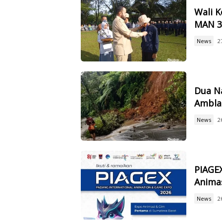
Wali 
MAN 3,
News
2
Dua Na
Ambla
News
2
PIAGEX
Animas
News
2