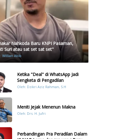
akar Nahkoda Baru KNPI Pasaman,
i Suri atau sat set sat set"
h:
Willian Abib
Ketika "Deal" di WhatsApp Jadi
Sengketa di Pengadilan
Oleh: Dzikri Aziz Rahman, S.H
Meniti Jejak Menenun Makna
Oleh: Drs. H. Jufri
Perbandingan Pra Peradilan Dalam