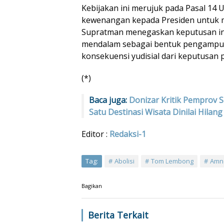
Kebijakan ini merujuk pada Pasal 14
kewenangan kepada Presiden untuk m
Supratman menegaskan keputusan ini
mendalam sebagai bentuk pengampu
konsekuensi yudisial dari keputusan pol
(*)
Baca juga:
Donizar Kritik Pemprov 
Satu Destinasi Wisata Dinilai Hilang
Editor :
Redaksi-1
Tag:
Abolisi
Tom Lembong
Amne
Bagikan
Berita Terkait