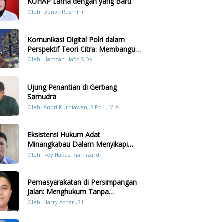
KUHAP Lama dengan yang Baru
Oleh: Denok Resmini
Komunikasi Digital Polri dalam
Perspektif Teori Citra: Membangun
Kepercayaan Publik Melalui Konten
Oleh: Hamzah Hafiz S.Ds.
Humanis Kesiapsiagaan Bencana di
Sumatera
Ujung Penantian di Gerbang
Samudra
Oleh: Andri Kurniawan, S.Pd.I., M.A.
Eksistensi Hukum Adat
Minangkabau Dalam Menyikapi
Prilaku LGBT Analisis Perbandingan
Oleh: Rey Hafidz Riamizard
Dengan Hukum Pidana
Pemasyarakatan di Persimpangan
Jalan: Menghukum Tanpa
Memulihkan?
Oleh: Harry Ashari,S.H.