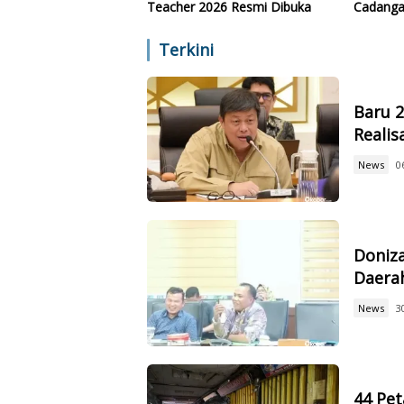
Teacher 2026 Resmi Dibuka
Cadanga
Teknolo
Terkini
Baru 
Reali
News
0
Doniz
Daerah
News
3
44 Pet