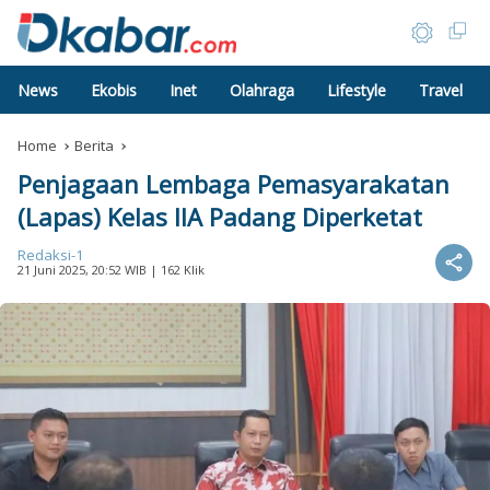
News
Ekobis
Inet
Olahraga
Lifestyle
Travel
Home
Berita
Penjagaan Lembaga Pemasyarakatan
(Lapas) Kelas IIA Padang Diperketat
Redaksi-1
21 Juni 2025, 20:52 WIB
| 162 Klik