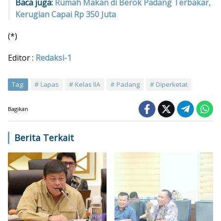
Baca juga:
Rumah Makan di Berok Padang Terbakar,
Kerugian Capai Rp 350 Juta
(*)
Editor :
Redaksi-1
Tag:
Lapas
Kelas IIA
Padang
Diperketat
Bagikan
Berita Terkait