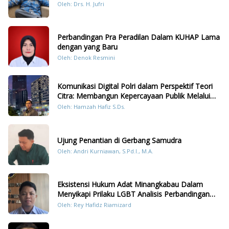
Oleh: Drs. H. Jufri
Perbandingan Pra Peradilan Dalam KUHAP Lama
dengan yang Baru
Oleh: Denok Resmini
Komunikasi Digital Polri dalam Perspektif Teori
Citra: Membangun Kepercayaan Publik Melalui
Konten Humanis Kesiapsiagaan Bencana di
Oleh: Hamzah Hafiz S.Ds.
Sumatera
Ujung Penantian di Gerbang Samudra
Oleh: Andri Kurniawan, S.Pd.I., M.A.
Eksistensi Hukum Adat Minangkabau Dalam
Menyikapi Prilaku LGBT Analisis Perbandingan
Dengan Hukum Pidana
Oleh: Rey Hafidz Riamizard