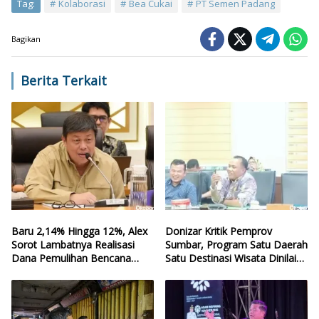
Tag:
Kolaborasi
Bea Cukai
PT Semen Padang
Bagikan
Berita Terkait
Baru 2,14% Hingga 12%, Alex
Donizar Kritik Pemprov
Sorot Lambatnya Realisasi
Sumbar, Program Satu Daerah
Dana Pemulihan Bencana
Satu Destinasi Wisata Dinilai
Sumbar
Hilang Arah