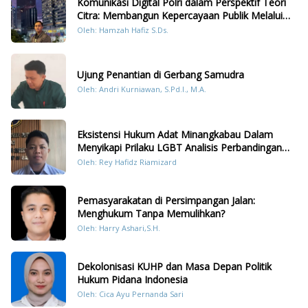
Komunikasi Digital Polri dalam Perspektif Teori
Citra: Membangun Kepercayaan Publik Melalui
Konten Humanis Kesiapsiagaan Bencana di
Oleh: Hamzah Hafiz S.Ds.
Sumatera
Ujung Penantian di Gerbang Samudra
Oleh: Andri Kurniawan, S.Pd.I., M.A.
Eksistensi Hukum Adat Minangkabau Dalam
Menyikapi Prilaku LGBT Analisis Perbandingan
Dengan Hukum Pidana
Oleh: Rey Hafidz Riamizard
Pemasyarakatan di Persimpangan Jalan:
Menghukum Tanpa Memulihkan?
Oleh: Harry Ashari,S.H.
Dekolonisasi KUHP dan Masa Depan Politik
Hukum Pidana Indonesia
Oleh: Cica Ayu Pernanda Sari