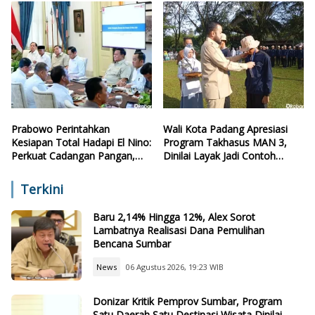
Prabowo Perintahkan
Wali Kota Padang Apresiasi
Kesiapan Total Hadapi El Nino:
Program Takhasus MAN 3,
Perkuat Cadangan Pangan,
Dinilai Layak Jadi Contoh
Air, dan Teknologi
Sekolah Lain
Terkini
Baru 2,14% Hingga 12%, Alex Sorot
Lambatnya Realisasi Dana Pemulihan
Bencana Sumbar
News
06 Agustus 2026, 19:23 WIB
Donizar Kritik Pemprov Sumbar, Program
Satu Daerah Satu Destinasi Wisata Dinilai