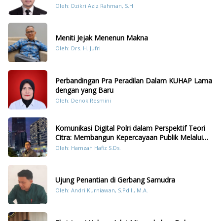
Oleh: Dzikri Aziz Rahman, S.H
Meniti Jejak Menenun Makna
Oleh: Drs. H. Jufri
Perbandingan Pra Peradilan Dalam KUHAP Lama
dengan yang Baru
Oleh: Denok Resmini
Komunikasi Digital Polri dalam Perspektif Teori
Citra: Membangun Kepercayaan Publik Melalui
Konten Humanis Kesiapsiagaan Bencana di
Oleh: Hamzah Hafiz S.Ds.
Sumatera
Ujung Penantian di Gerbang Samudra
Oleh: Andri Kurniawan, S.Pd.I., M.A.