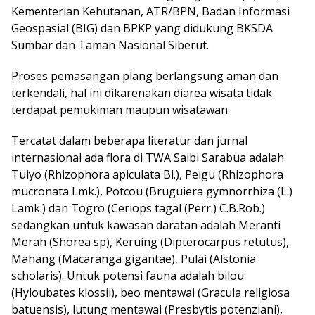
Kementerian Kehutanan, ATR/BPN, Badan Informasi
Geospasial (BIG) dan BPKP yang didukung BKSDA
Sumbar dan Taman Nasional Siberut.
Proses pemasangan plang berlangsung aman dan
terkendali, hal ini dikarenakan diarea wisata tidak
terdapat pemukiman maupun wisatawan.
Tercatat dalam beberapa literatur dan jurnal
internasional ada flora di TWA Saibi Sarabua adalah
Tuiyo (Rhizophora apiculata Bl.), Peigu (Rhizophora
mucronata Lmk.), Potcou (Bruguiera gymnorrhiza (L.)
Lamk.) dan Togro (Ceriops tagal (Perr.) C.B.Rob.)
sedangkan untuk kawasan daratan adalah Meranti
Merah (Shorea sp), Keruing (Dipterocarpus retutus),
Mahang (Macaranga gigantae), Pulai (Alstonia
scholaris). Untuk potensi fauna adalah bilou
(Hyloubates klossii), beo mentawai (Gracula religiosa
batuensis), lutung mentawai (Presbytis potenziani),