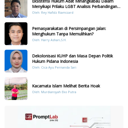
Eksistensi Hukum Adat Minangkabau Dalam
Menyikapi Prilaku LGBT Analisis Perbandingan
Dengan Hukum Pidana
Oleh: Rey Hafidz Riamizard
Pemasyarakatan di Persimpangan Jalan:
Menghukum Tanpa Memulihkan?
Oleh: Harry Ashari,S.H.
Dekolonisasi KUHP dan Masa Depan Politik
Hukum Pidana Indonesia
Oleh: Cica Ayu Pernanda Sari
Kacamata Islam Melihat Berita Hoak
Oleh: Murdiansyah Eko Putra