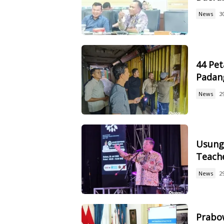
News
3
44 Pet
Padan
News
2
Usung 
Teach
News
2
Prabow