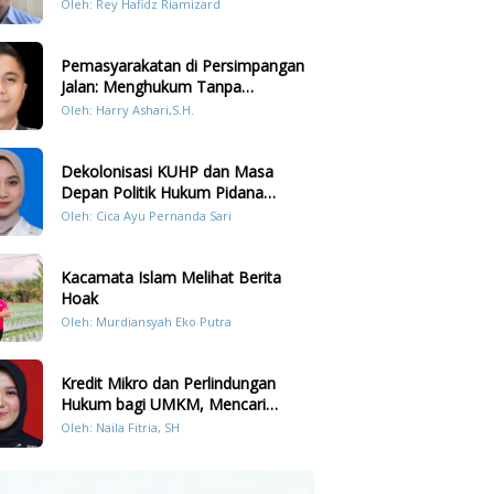
Prilaku LGBT Analisis Perbandingan
Oleh: Rey Hafidz Riamizard
Dengan Hukum Pidana
Pemasyarakatan di Persimpangan
Jalan: Menghukum Tanpa
Memulihkan?
Oleh: Harry Ashari,S.H.
Dekolonisasi KUHP dan Masa
Depan Politik Hukum Pidana
Indonesia
Oleh: Cica Ayu Pernanda Sari
Kacamata Islam Melihat Berita
Hoak
Oleh: Murdiansyah Eko Putra
Kredit Mikro dan Perlindungan
Hukum bagi UMKM, Mencari
Keseimbangan antara Risiko dan
Oleh: Naila Fitria, SH
Akses