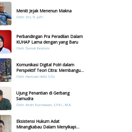
Meniti Jejak Menenun Makna
Oleh: Drs. H. Jufri
Perbandingan Pra Peradilan Dalam
KUHAP Lama dengan yang Baru
Oleh: Denok Resmini
Komunikasi Digital Polri dalam
Perspektif Teori Citra: Membangun
Kepercayaan Publik Melalui Konten
Oleh: Hamzah Hafiz S.Ds.
Humanis Kesiapsiagaan Bencana di
Sumatera
Ujung Penantian di Gerbang
Samudra
Oleh: Andri Kurniawan, S.Pd.I., M.A.
Eksistensi Hukum Adat
Minangkabau Dalam Menyikapi