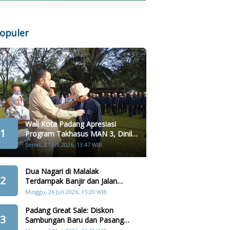
opuler
Wali Kota Padang Apresiasi
1
Program Takhasus MAN 3, Dinilai
Layak Jadi Contoh Sekolah Lain
Senin, 27 Juli 2026, 13:47 WIB
Dua Nagari di Malalak
2
Terdampak Banjir dan Jalan
Amblas Akibat Hujan Lebat
Minggu, 26 Juli 2026, 15:20 WIB
Padang Great Sale: Diskon
3
Sambungan Baru dan Pasang
Kembali Terbatas 357 Orang