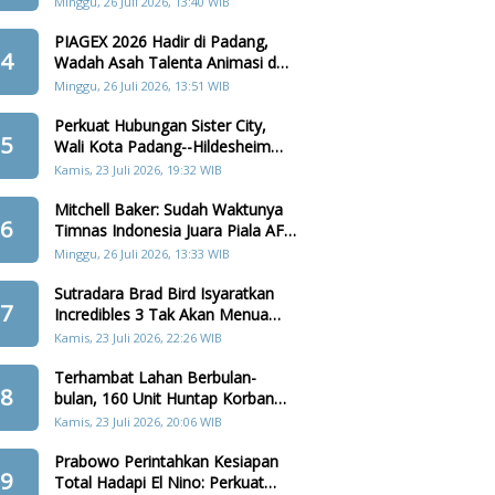
Minggu, 26 Juli 2026, 13:40 WIB
PIAGEX 2026 Hadir di Padang,
4
Wadah Asah Talenta Animasi dan
Teknologi Digital
Minggu, 26 Juli 2026, 13:51 WIB
Perkuat Hubungan Sister City,
5
Wali Kota Padang--Hildesheim
Akan Tanam Pohon di Batang
Kamis, 23 Juli 2026, 19:32 WIB
Arau
Mitchell Baker: Sudah Waktunya
6
Timnas Indonesia Juara Piala AFF
2026
Minggu, 26 Juli 2026, 13:33 WIB
Sutradara Brad Bird Isyaratkan
7
Incredibles 3 Tak Akan Menua
Karakter Keluarga Parr
Kamis, 23 Juli 2026, 22:26 WIB
Terhambat Lahan Berbulan-
8
bulan, 160 Unit Huntap Korban
Bencana Agam Kini Menjelang
Kamis, 23 Juli 2026, 20:06 WIB
Realisasi
Prabowo Perintahkan Kesiapan
9
Total Hadapi El Nino: Perkuat