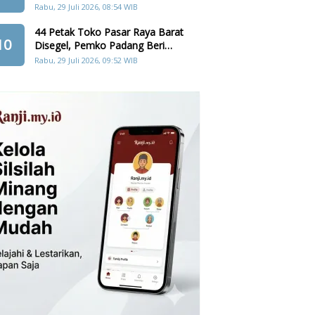
Cadangan Pangan, Air, dan
Rabu, 29 Juli 2026, 08:54 WIB
Teknologi
44 Petak Toko Pasar Raya Barat
10
Disegel, Pemko Padang Beri
Penghapusan Denda Retribusi
Rabu, 29 Juli 2026, 09:52 WIB