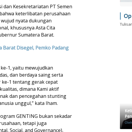
si dan Kesekretariatan PT Semen
bahwa keterlibatan perusahaan
Op
wujud nyata dukungan
Tulisa
al, khususnya Asta Cita
ubernur Sumatera Barat.
a Barat Disegel, Pemko Padang
a ke-1, yaitu mewujudkan
das, dan berdaya saing serta
ke-1 tentang gerak cepat
ualitas, dimana Kami aktif
anak dan pencegahan stunting
nusia unggul,” kata Iham.
Ket
 program GENTING bukan sekadar
Pen
rusahaan, tetapi juga
Ole
al, Social, and Governance),