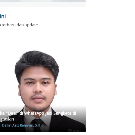
ini
n terbaru dan update
ika "Deal" di WhatsApp Jadi Sengketa di
gadilan
h:
Dzikri Aziz Rahman, S.H