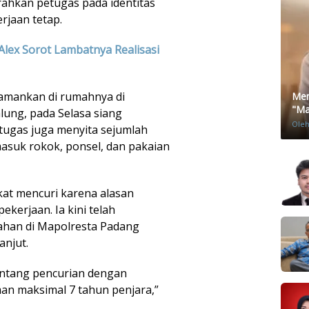
ahkan petugas pada identitas
rjaan tetap.
Alex Sorot Lambatnya Realisasi
iamankan di rumahnya di
Men
"Mat
ung, pada Selasa siang
Ole
etugas juga menyita sejumlah
masuk rokok, ponsel, dan pakaian
at mencuri karena alasan
ekerjaan. Ia kini telah
tahan di Mapolresta Padang
anjut.
entang pencurian dengan
n maksimal 7 tahun penjara,”