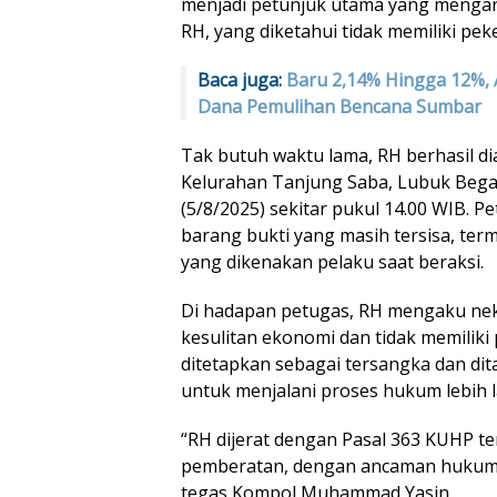
menjadi petunjuk utama yang mengar
RH, yang diketahui tidak memiliki peke
Baca juga:
Baru 2,14% Hingga 12%, 
Dana Pemulihan Bencana Sumbar
Tak butuh waktu lama, RH berhasil d
Kelurahan Tanjung Saba, Lubuk Begal
(5/8/2025) sekitar pukul 14.00 WIB. P
barang bukti yang masih tersisa, ter
yang dikenakan pelaku saat beraksi.
Di hadapan petugas, RH mengaku nek
kesulitan ekonomi dan tidak memiliki p
ditetapkan sebagai tersangka dan di
untuk menjalani proses hukum lebih l
“RH dijerat dengan Pasal 363 KUHP t
pemberatan, dengan ancaman hukuma
tegas Kompol Muhammad Yasin.