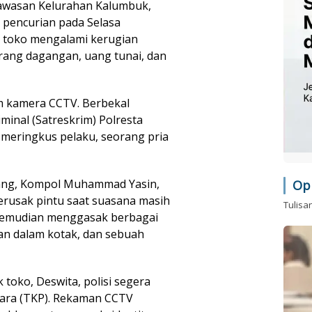
kawasan Kelurahan Kalumbuk,
 pencurian pada Selasa
lik toko mengalami kerugian
arang dagangan, uang tunai, dan
m kamera CCTV. Berbekal
minal (Satreskrim) Polresta
 meringkus pelaku, seorang pria
dang, Kompol Muhammad Yasin,
Op
rusak pintu saat suasana masih
Tulisa
u kemudian menggasak berbagai
an dalam kotak, dan sebuah
 toko, Deswita, polisi segera
kara (TKP). Rekaman CCTV