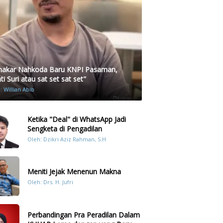
akar Nahkoda Baru KNPI Pasaman,
i Suri atau sat set sat set"
h:
Willian Abib
Ketika "Deal" di WhatsApp Jadi
Sengketa di Pengadilan
Oleh: Dzikri Aziz Rahman, S.H
Meniti Jejak Menenun Makna
Oleh: Drs. H. Jufri
Perbandingan Pra Peradilan Dalam