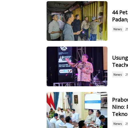
44 Pet
Padan
News
2
Usung 
Teach
News
2
Prabow
Nino: 
Tekno
News
2