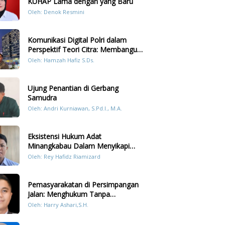
KUHAP Lama dengan yang Baru
Oleh: Denok Resmini
Komunikasi Digital Polri dalam
Perspektif Teori Citra: Membangun
Kepercayaan Publik Melalui Konten
Oleh: Hamzah Hafiz S.Ds.
Humanis Kesiapsiagaan Bencana di
Sumatera
Ujung Penantian di Gerbang
Samudra
Oleh: Andri Kurniawan, S.Pd.I., M.A.
Eksistensi Hukum Adat
Minangkabau Dalam Menyikapi
Prilaku LGBT Analisis Perbandingan
Oleh: Rey Hafidz Riamizard
Dengan Hukum Pidana
Pemasyarakatan di Persimpangan
Jalan: Menghukum Tanpa
Memulihkan?
Oleh: Harry Ashari,S.H.