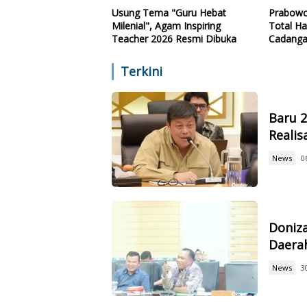
Usung Tema "Guru Hebat
Prabowo
Milenial", Agam Inspiring
Total Ha
Teacher 2026 Resmi Dibuka
Cadanga
Teknolo
Terkini
Baru 
Reali
News
0
Doniz
Daerah
News
3