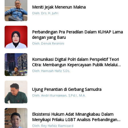
Meniti Jejak Menenun Makna
Oleh: Drs. H. Jufri
Perbandingan Pra Peradilan Dalam KUHAP Lama
dengan yang Baru
Oleh: Denok Resmini
Komunikasi Digital Polri dalam Perspektif Teori
Citra: Membangun Kepercayaan Publik Melalui
Konten Humanis Kesiapsiagaan Bencana di
Oleh: Hamzah Hafiz S.Ds.
Sumatera
Ujung Penantian di Gerbang Samudra
Oleh: Andri Kurniawan, S.Pd.I., M.A.
Eksistensi Hukum Adat Minangkabau Dalam
Menyikapi Prilaku LGBT Analisis Perbandingan
Dengan Hukum Pidana
Oleh: Rey Hafidz Riamizard