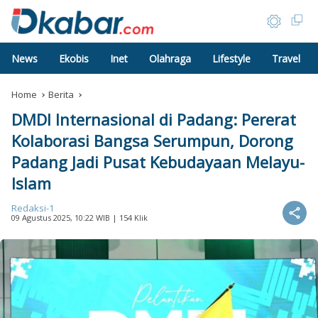
News
Ekobis
Inet
Olahraga
Lifestyle
Travel
Home
Berita
DMDI Internasional di Padang: Pererat
Kolaborasi Bangsa Serumpun, Dorong
Padang Jadi Pusat Kebudayaan Melayu-
Islam
Redaksi-1
09 Agustus 2025, 10:22 WIB
| 154 Klik