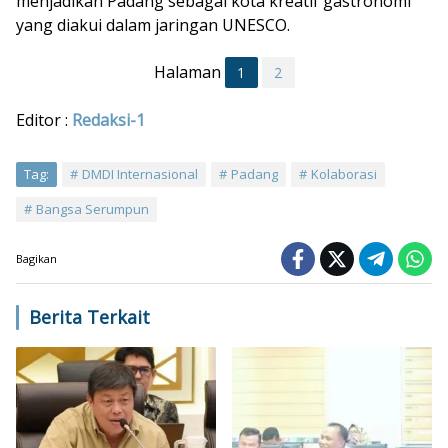
menjadikan Padang sebagai kota kreatif gastronomi
yang diakui dalam jaringan UNESCO.
Halaman
1
2
Editor :
Redaksi-1
Tag:
DMDI Internasional
Padang
Kolaborasi
Bangsa Serumpun
Bagikan
Berita Terkait