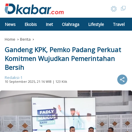
News
Ekobis
Inet
Olahraga
Lifestyle
Travel
Home
Berita
Gandeng KPK, Pemko Padang Perkuat
Komitmen Wujudkan Pemerintahan
Bersih
Redaksi-1
10 September 2025, 21:16 WIB
| 123 Klik