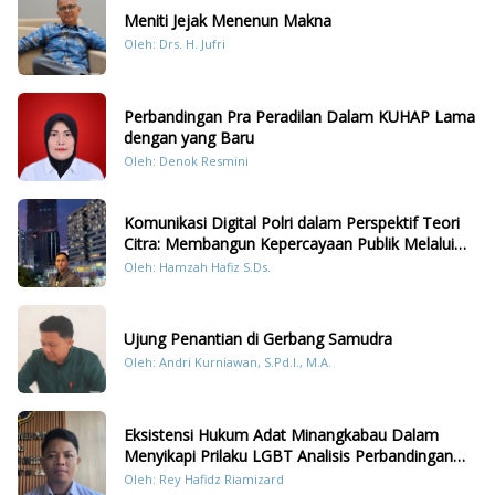
Meniti Jejak Menenun Makna
Oleh: Drs. H. Jufri
Perbandingan Pra Peradilan Dalam KUHAP Lama
dengan yang Baru
Oleh: Denok Resmini
Komunikasi Digital Polri dalam Perspektif Teori
Citra: Membangun Kepercayaan Publik Melalui
Konten Humanis Kesiapsiagaan Bencana di
Oleh: Hamzah Hafiz S.Ds.
Sumatera
Ujung Penantian di Gerbang Samudra
Oleh: Andri Kurniawan, S.Pd.I., M.A.
Eksistensi Hukum Adat Minangkabau Dalam
Menyikapi Prilaku LGBT Analisis Perbandingan
Dengan Hukum Pidana
Oleh: Rey Hafidz Riamizard