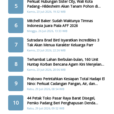
Perkuat Hubungan Sister City, Wali Kota
5
Padang--Hildesheim Akan Tanam Pohon di
Batang Arau
Kamis, 23 Juli 2026, 19:32 WIB
Mitchell Baker: Sudah Waktunya Timnas
6
Indonesia Juara Piala AFF 2026
Minggu, 26 Juli 2026, 13:33 WIB
Sutradara Brad Bird Isyaratkan Incredibles 3
7
Tak Akan Menua Karakter Keluarga Parr
Kamis, 23 Juli 2026, 22:26 WIB
Terhambat Lahan Berbulan-bulan, 160 Unit
8
Huntap Korban Bencana Agam Kini Menjelang
Realisasi
Kamis, 23 Juli 2026, 20:06 WIB
Prabowo Perintahkan Kesiapan Total Hadapi El
9
Nino: Perkuat Cadangan Pangan, Air, dan
Teknologi
Rabu, 29 Juli 2026, 08:54 WIB
44 Petak Toko Pasar Raya Barat Disegel,
10
Pemko Padang Beri Penghapusan Denda
Retribusi
Rabu, 29 Juli 2026, 09:52 WIB