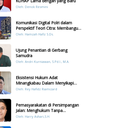
KUHAP Lama dengan yang Baru
Oleh: Denok Resmini
Komunikasi Digital Polri dalam
Perspektif Teori Citra: Membangun
Kepercayaan Publik Melalui Konten
Oleh: Hamzah Hafiz S.Ds.
Humanis Kesiapsiagaan Bencana di
Sumatera
Ujung Penantian di Gerbang
Samudra
Oleh: Andri Kurniawan, S.Pd.I., M.A.
Eksistensi Hukum Adat
Minangkabau Dalam Menyikapi
Prilaku LGBT Analisis Perbandingan
Oleh: Rey Hafidz Riamizard
Dengan Hukum Pidana
Pemasyarakatan di Persimpangan
Jalan: Menghukum Tanpa
Memulihkan?
Oleh: Harry Ashari,S.H.