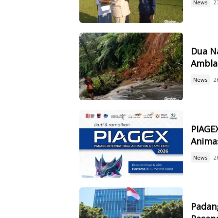
News
2
Dua Na
Ambla
News
2
PIAGEX
Animas
News
2
Padan