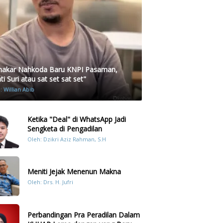
akar Nahkoda Baru KNPI Pasaman,
i Suri atau sat set sat set"
h:
Willian Abib
Ketika "Deal" di WhatsApp Jadi
Sengketa di Pengadilan
Oleh: Dzikri Aziz Rahman, S.H
Meniti Jejak Menenun Makna
Oleh: Drs. H. Jufri
Perbandingan Pra Peradilan Dalam