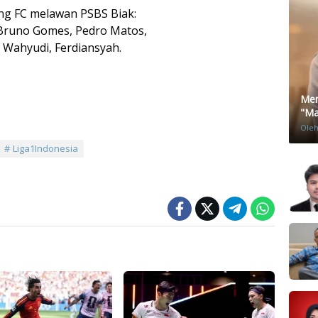
g FC melawan PSBS Biak:
, Bruno Gomes, Pedro Matos,
 Wahyudi, Ferdiansyah.
Men
"Mat
Ole
Liga1Indonesia