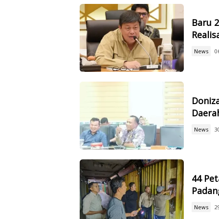
Baru 
Reali
News
0
Doniz
Daerah
News
3
44 Pet
Padan
News
2