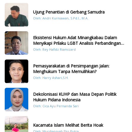
Ujung Penantian di Gerbang Samudra
Oleh: Andri Kurniawan, S.Pd.I., M.A.
Eksistensi Hukum Adat Minangkabau Dalam
Menyikapi Prilaku LGBT Analisis Perbandingan
Dengan Hukum Pidana
Oleh: Rey Hafidz Riamizard
Pemasyarakatan di Persimpangan Jalan:
Menghukum Tanpa Memulihkan?
Oleh: Harry Ashari,S.H.
Dekolonisasi KUHP dan Masa Depan Politik
Hukum Pidana Indonesia
Oleh: Cica Ayu Pernanda Sari
Kacamata Islam Melihat Berita Hoak
Oleh: Murdiansyah Eko Putra