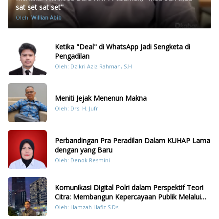
sat set sat set"
Oleh:
Willian Abib
Ketika "Deal" di WhatsApp Jadi Sengketa di
Pengadilan
Oleh: Dzikri Aziz Rahman, S.H
Meniti Jejak Menenun Makna
Oleh: Drs. H. Jufri
Perbandingan Pra Peradilan Dalam KUHAP Lama
dengan yang Baru
Oleh: Denok Resmini
Komunikasi Digital Polri dalam Perspektif Teori
Citra: Membangun Kepercayaan Publik Melalui
Konten Humanis Kesiapsiagaan Bencana di
Oleh: Hamzah Hafiz S.Ds.
Sumatera