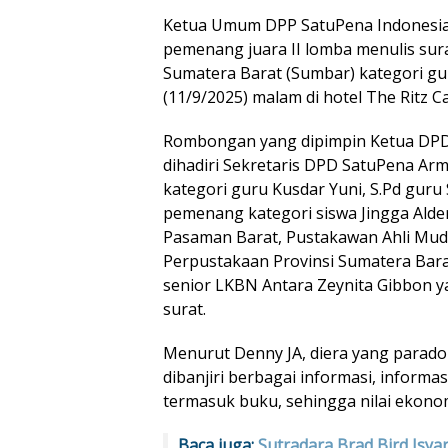
Ketua Umum DPP SatuPena Indonesia
pemenang juara II lomba menulis sura
Sumatera Barat (Sumbar) kategori gu
(11/9/2025) malam di hotel The Ritz Ca
Rombongan yang dipimpin Ketua DPD 
dihadiri Sekretaris DPD SatuPena Ar
kategori guru Kusdar Yuni, S.Pd gur
pemenang kategori siswa Jingga Alde
Pasaman Barat, Pustakawan Ahli Mud
Perpustakaan Provinsi Sumatera Barat
senior LKBN Antara Zeynita Gibbon ya
surat.
Menurut Denny JA, diera yang paradoks
dibanjiri berbagai informasi, inform
termasuk buku, sehingga nilai ekon
Baca juga:
Sutradara Brad Bird Isya