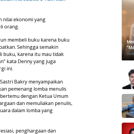
 nilai ekonomi yang
i orang.
run membeli buku karena buku
Men
patkan. Sehingga semakin
"Mat
 buku, karena itu mau tidak
Ole
n” kata Denny yang juga
i ini.
 Sastri Bakry menyampaikan
rkan pemenang lomba menulis
ar bertemu dengan Ketua Umum
rgaan dan memuliakan penulis,
juara dalam lomba yang
resiasi, penghargaan dan