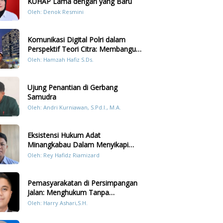
KUHAP Lama dengan yang Baru
Oleh: Denok Resmini
Komunikasi Digital Polri dalam
Perspektif Teori Citra: Membangun
Kepercayaan Publik Melalui Konten
Oleh: Hamzah Hafiz S.Ds.
Humanis Kesiapsiagaan Bencana di
Sumatera
Ujung Penantian di Gerbang
Samudra
Oleh: Andri Kurniawan, S.Pd.I., M.A.
Eksistensi Hukum Adat
Minangkabau Dalam Menyikapi
Prilaku LGBT Analisis Perbandingan
Oleh: Rey Hafidz Riamizard
Dengan Hukum Pidana
Pemasyarakatan di Persimpangan
Jalan: Menghukum Tanpa
Memulihkan?
Oleh: Harry Ashari,S.H.