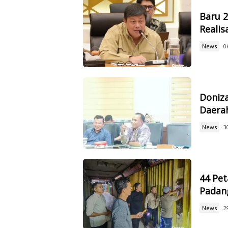
Baru 
Reali
News
0
Doniz
Daerah
News
3
44 Pet
Padan
News
2