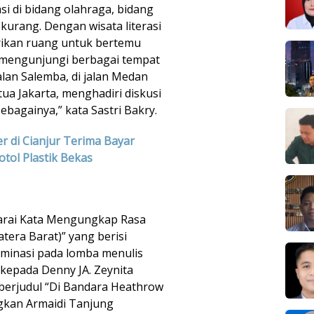
si di bidang olahraga, bidang
 kurang. Dengan wisata literasi
erikan ruang untuk bertemu
 mengunjungi berbagai tempat
alan Salemba, di jalan Medan
 tua Jakarta, menghadiri diskusi
ebagainya,” kata Sastri Bakry.
er di Cianjur Terima Bayar
otol Plastik Bekas
arai Kata Mengungkap Rasa
tera Barat)” yang berisi
minasi pada lomba menulis
kepada Denny JA. Zeynita
erjudul “Di Bandara Heathrow
gkan Armaidi Tanjung