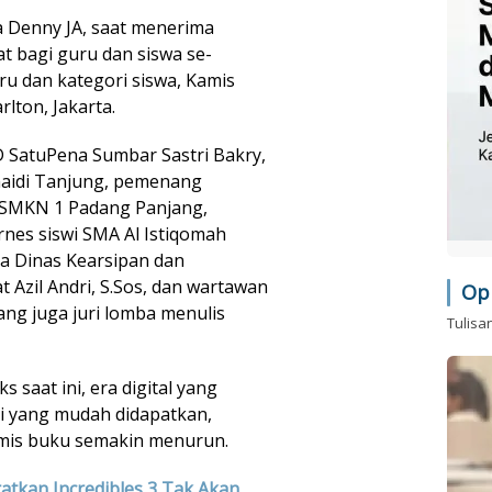
 Denny JA, saat menerima
t bagi guru dan siswa se-
ru dan kategori siswa, Kamis
rlton, Jakarta.
SatuPena Sumbar Sastri Bakry,
maidi Tanjung, pemenang
u SMKN 1 Padang Panjang,
rnes siswi SMA Al Istiqomah
a Dinas Kearsipan dan
 Azil Andri, S.Sos, dan wartawan
Op
ng juga juri lomba menulis
Tulisa
 saat ini, era digital yang
asi yang mudah didapatkan,
omis buku semakin menurun.
ratkan Incredibles 3 Tak Akan