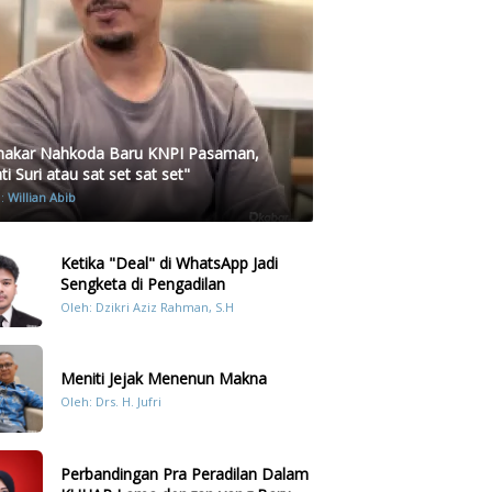
akar Nahkoda Baru KNPI Pasaman,
i Suri atau sat set sat set"
h:
Willian Abib
Ketika "Deal" di WhatsApp Jadi
Sengketa di Pengadilan
Oleh: Dzikri Aziz Rahman, S.H
Meniti Jejak Menenun Makna
Oleh: Drs. H. Jufri
Perbandingan Pra Peradilan Dalam