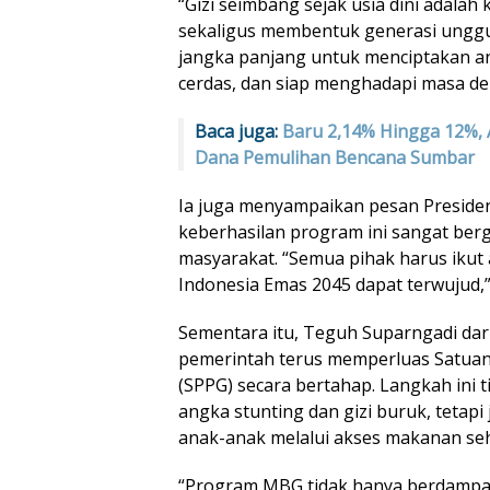
“Gizi seimbang sejak usia dini adalah
sekaligus membentuk generasi unggu
jangka panjang untuk menciptakan an
cerdas, dan siap menghadapi masa dep
Baca juga:
Baru 2,14% Hingga 12%, 
Dana Pemulihan Bencana Sumbar
Ia juga menyampaikan pesan Preside
keberhasilan program ini sangat berg
masyarakat. “Semua pihak harus ikut a
Indonesia Emas 2045 dapat terwujud,
Sementara itu, Teguh Suparngadi d
pemerintah terus memperluas Satuan
(SPPG) secara bertahap. Langkah ini
angka stunting dan gizi buruk, tetap
anak-anak melalui akses makanan sehat
“Program MBG tidak hanya berdampak