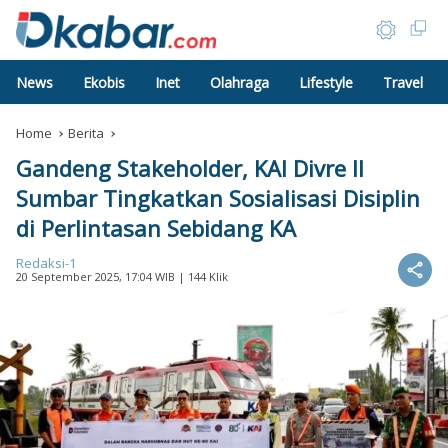
News
Ekobis
Inet
Olahraga
Lifestyle
Travel
Home
Berita
Gandeng Stakeholder, KAI Divre II
Sumbar Tingkatkan Sosialisasi Disiplin
di Perlintasan Sebidang KA
Redaksi-1
20 September 2025, 17:04 WIB
| 144 Klik