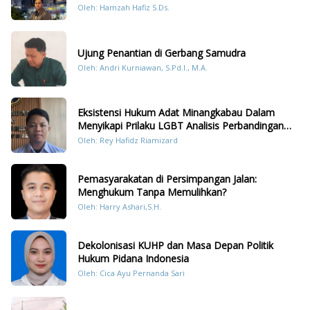
Konten Humanis Kesiapsiagaan Bencana di
Oleh: Hamzah Hafiz S.Ds.
Sumatera
Ujung Penantian di Gerbang Samudra
Oleh: Andri Kurniawan, S.Pd.I., M.A.
Eksistensi Hukum Adat Minangkabau Dalam
Menyikapi Prilaku LGBT Analisis Perbandingan
Dengan Hukum Pidana
Oleh: Rey Hafidz Riamizard
Pemasyarakatan di Persimpangan Jalan:
Menghukum Tanpa Memulihkan?
Oleh: Harry Ashari,S.H.
Dekolonisasi KUHP dan Masa Depan Politik
Hukum Pidana Indonesia
Oleh: Cica Ayu Pernanda Sari