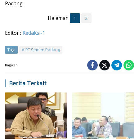
Padang.
Halaman
1
2
Editor :
Redaksi-1
Tag:
PT Semen Padang
Bagikan
Berita Terkait