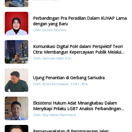
Perbandingan Pra Peradilan Dalam KUHAP Lama
dengan yang Baru
Oleh: Denok Resmini
Komunikasi Digital Polri dalam Perspektif Teori
Citra: Membangun Kepercayaan Publik Melalui
Konten Humanis Kesiapsiagaan Bencana di
Oleh: Hamzah Hafiz S.Ds.
Sumatera
Ujung Penantian di Gerbang Samudra
Oleh: Andri Kurniawan, S.Pd.I., M.A.
Eksistensi Hukum Adat Minangkabau Dalam
Menyikapi Prilaku LGBT Analisis Perbandingan
Dengan Hukum Pidana
Oleh: Rey Hafidz Riamizard
Pemasyarakatan di Persimpangan Jalan: