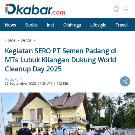
News
Ekobis
Inet
Olahraga
Lifestyle
Travel
Home
Berita
Kegiatan SERO PT Semen Padang di
MTs Lubuk Kilangan Dukung World
Cleanup Day 2025
Redaksi-1
25 September 2025, 07:58 WIB
| 162 Klik