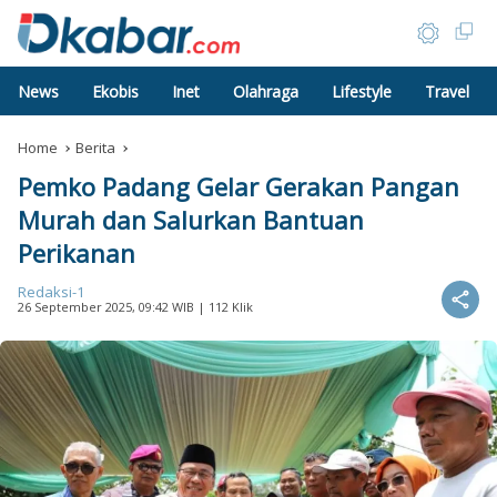
News
Ekobis
Inet
Olahraga
Lifestyle
Travel
Home
Berita
Pemko Padang Gelar Gerakan Pangan
Murah dan Salurkan Bantuan
Perikanan
Redaksi-1
26 September 2025, 09:42 WIB
| 112 Klik