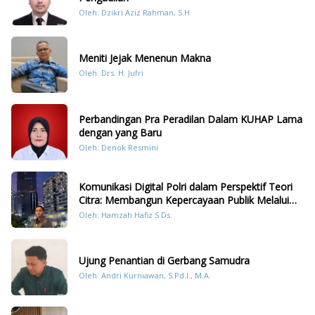
Oleh: Dzikri Aziz Rahman, S.H
Meniti Jejak Menenun Makna
Oleh: Drs. H. Jufri
Perbandingan Pra Peradilan Dalam KUHAP Lama
dengan yang Baru
Oleh: Denok Resmini
Komunikasi Digital Polri dalam Perspektif Teori
Citra: Membangun Kepercayaan Publik Melalui
Konten Humanis Kesiapsiagaan Bencana di
Oleh: Hamzah Hafiz S.Ds.
Sumatera
Ujung Penantian di Gerbang Samudra
Oleh: Andri Kurniawan, S.Pd.I., M.A.