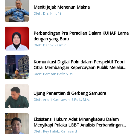
Meniti Jejak Menenun Makna
Oleh: Drs. H. Jufri
Perbandingan Pra Peradilan Dalam KUHAP Lama
dengan yang Baru
Oleh: Denok Resmini
Komunikasi Digital Polri dalam Perspektif Teori
Citra: Membangun Kepercayaan Publik Melalui
Konten Humanis Kesiapsiagaan Bencana di
Oleh: Hamzah Hafiz S.Ds.
Sumatera
Ujung Penantian di Gerbang Samudra
Oleh: Andri Kurniawan, S.Pd.I., M.A.
Eksistensi Hukum Adat Minangkabau Dalam
Menyikapi Prilaku LGBT Analisis Perbandingan
Dengan Hukum Pidana
Oleh: Rey Hafidz Riamizard