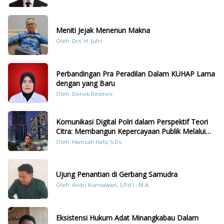
Meniti Jejak Menenun Makna
Oleh: Drs. H. Jufri
Perbandingan Pra Peradilan Dalam KUHAP Lama
dengan yang Baru
Oleh: Denok Resmini
Komunikasi Digital Polri dalam Perspektif Teori
Citra: Membangun Kepercayaan Publik Melalui
Konten Humanis Kesiapsiagaan Bencana di
Oleh: Hamzah Hafiz S.Ds.
Sumatera
Ujung Penantian di Gerbang Samudra
Oleh: Andri Kurniawan, S.Pd.I., M.A.
Eksistensi Hukum Adat Minangkabau Dalam