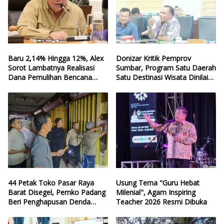
Baru 2,14% Hingga 12%, Alex
Donizar Kritik Pemprov
Sorot Lambatnya Realisasi
Sumbar, Program Satu Daerah
Dana Pemulihan Bencana
Satu Destinasi Wisata Dinilai
Sumbar
Hilang Arah
44 Petak Toko Pasar Raya
Usung Tema "Guru Hebat
Barat Disegel, Pemko Padang
Milenial", Agam Inspiring
Beri Penghapusan Denda
Teacher 2026 Resmi Dibuka
Retribusi