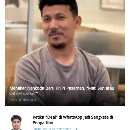
Menakar Nahkoda Baru KNPI Pasaman, "Mati Suri atau
sat set sat set"
Oleh:
Willian Abib
Ketika "Deal" di WhatsApp Jadi Sengketa di
Pengadilan
Oleh: Dzikri Aziz Rahman, S.H