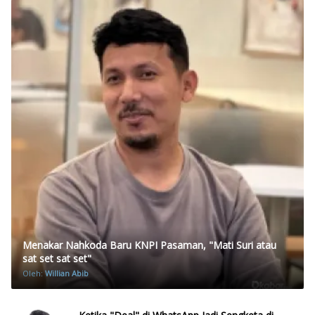
Menakar Nahkoda Baru KNPI Pasaman, "Mati Suri atau
sat set sat set"
Oleh:
Willian Abib