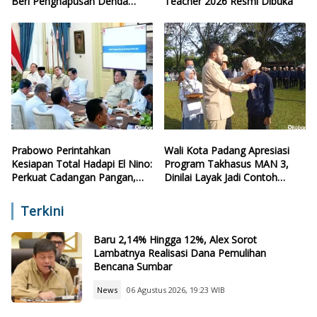
Beri Penghapusan Denda
Teacher 2026 Resmi Dibuka
Retribusi
Prabowo Perintahkan
Wali Kota Padang Apresiasi
Kesiapan Total Hadapi El Nino:
Program Takhasus MAN 3,
Perkuat Cadangan Pangan,
Dinilai Layak Jadi Contoh
Air, dan Teknologi
Sekolah Lain
Terkini
Baru 2,14% Hingga 12%, Alex Sorot
Lambatnya Realisasi Dana Pemulihan
Bencana Sumbar
News
06 Agustus 2026, 19:23 WIB