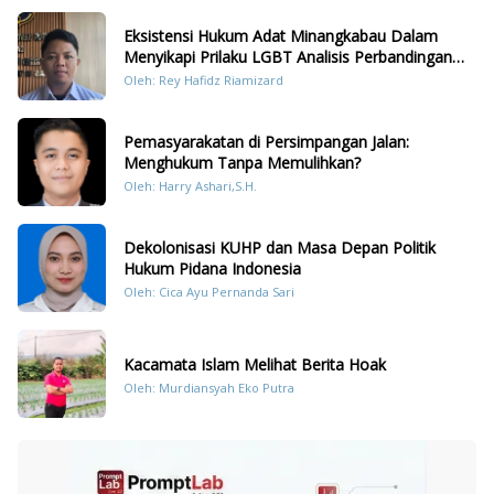
Eksistensi Hukum Adat Minangkabau Dalam
Menyikapi Prilaku LGBT Analisis Perbandingan
Dengan Hukum Pidana
Oleh: Rey Hafidz Riamizard
Pemasyarakatan di Persimpangan Jalan:
Menghukum Tanpa Memulihkan?
Oleh: Harry Ashari,S.H.
Dekolonisasi KUHP dan Masa Depan Politik
Hukum Pidana Indonesia
Oleh: Cica Ayu Pernanda Sari
Kacamata Islam Melihat Berita Hoak
Oleh: Murdiansyah Eko Putra