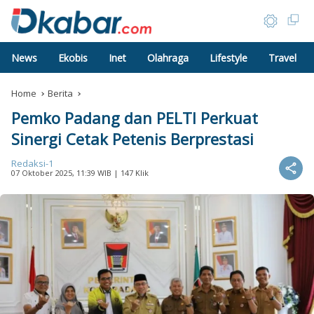
News
Ekobis
Inet
Olahraga
Lifestyle
Travel
Home
Berita
Pemko Padang dan PELTI Perkuat
Sinergi Cetak Petenis Berprestasi
Redaksi-1
07 Oktober 2025, 11:39 WIB
| 147 Klik