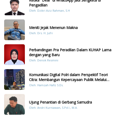
Ketika "Deal" di WhatsApp Jadi Sengketa di
Pengadilan
Oleh: Dzikri Aziz Rahman, S.H
Meniti Jejak Menenun Makna
Oleh: Drs. H. Jufri
Perbandingan Pra Peradilan Dalam KUHAP Lama
dengan yang Baru
Oleh: Denok Resmini
Komunikasi Digital Polri dalam Perspektif Teori
Citra: Membangun Kepercayaan Publik Melalui
Konten Humanis Kesiapsiagaan Bencana di
Oleh: Hamzah Hafiz S.Ds.
Sumatera
Ujung Penantian di Gerbang Samudra
Oleh: Andri Kurniawan, S.Pd.I., M.A.