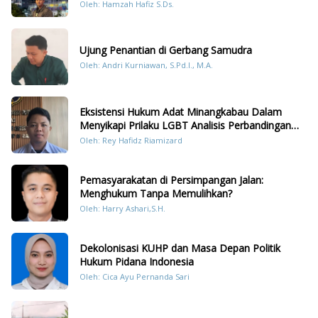
Konten Humanis Kesiapsiagaan Bencana di
Oleh: Hamzah Hafiz S.Ds.
Sumatera
Ujung Penantian di Gerbang Samudra
Oleh: Andri Kurniawan, S.Pd.I., M.A.
Eksistensi Hukum Adat Minangkabau Dalam
Menyikapi Prilaku LGBT Analisis Perbandingan
Dengan Hukum Pidana
Oleh: Rey Hafidz Riamizard
Pemasyarakatan di Persimpangan Jalan:
Menghukum Tanpa Memulihkan?
Oleh: Harry Ashari,S.H.
Dekolonisasi KUHP dan Masa Depan Politik
Hukum Pidana Indonesia
Oleh: Cica Ayu Pernanda Sari