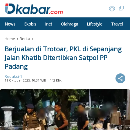
News
Ekobis
Inet
Olahraga
Lifestyle
Travel
Home
Berita
Berjualan di Trotoar, PKL di Sepanjang
Jalan Khatib Ditertibkan Satpol PP
Padang
Redaksi-1
11 Oktober 2025, 10:31 WIB
| 142 Klik