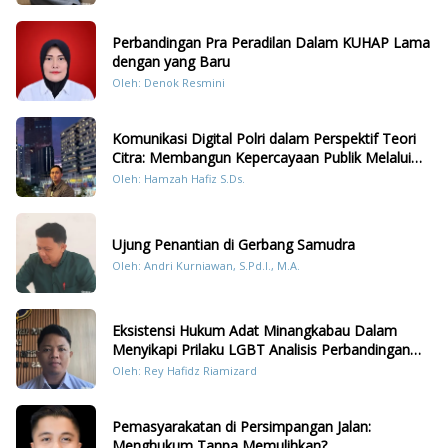
Perbandingan Pra Peradilan Dalam KUHAP Lama
dengan yang Baru
Oleh: Denok Resmini
Komunikasi Digital Polri dalam Perspektif Teori
Citra: Membangun Kepercayaan Publik Melalui
Konten Humanis Kesiapsiagaan Bencana di
Oleh: Hamzah Hafiz S.Ds.
Sumatera
Ujung Penantian di Gerbang Samudra
Oleh: Andri Kurniawan, S.Pd.I., M.A.
Eksistensi Hukum Adat Minangkabau Dalam
Menyikapi Prilaku LGBT Analisis Perbandingan
Dengan Hukum Pidana
Oleh: Rey Hafidz Riamizard
Pemasyarakatan di Persimpangan Jalan:
Menghukum Tanpa Memulihkan?