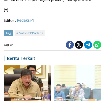
(*)
Editor :
Redaksi-1
Tag:
SatpolPPPadang
Bagikan
Berita Terkait