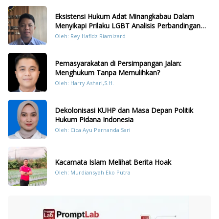
Eksistensi Hukum Adat Minangkabau Dalam
Menyikapi Prilaku LGBT Analisis Perbandingan
Dengan Hukum Pidana
Oleh: Rey Hafidz Riamizard
Pemasyarakatan di Persimpangan Jalan:
Menghukum Tanpa Memulihkan?
Oleh: Harry Ashari,S.H.
Dekolonisasi KUHP dan Masa Depan Politik
Hukum Pidana Indonesia
Oleh: Cica Ayu Pernanda Sari
Kacamata Islam Melihat Berita Hoak
Oleh: Murdiansyah Eko Putra