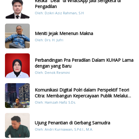
Ketika "Deal" di WhatsApp Jadi Sengketa di
Pengadilan
Oleh: Dzikri Aziz Rahman, S.H
Meniti Jejak Menenun Makna
Oleh: Drs. H. Jufri
Perbandingan Pra Peradilan Dalam KUHAP Lama
dengan yang Baru
Oleh: Denok Resmini
Komunikasi Digital Polri dalam Perspektif Teori
Citra: Membangun Kepercayaan Publik Melalui
Konten Humanis Kesiapsiagaan Bencana di
Oleh: Hamzah Hafiz S.Ds.
Sumatera
Ujung Penantian di Gerbang Samudra
Oleh: Andri Kurniawan, S.Pd.I., M.A.