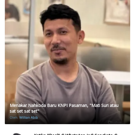
Menakar Nahkoda Baru KNPI Pasaman, "Mati Suri atau
sat set sat set"
Oleh:
Willian Abib