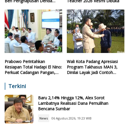
Beri Penghapusan Denda
Teacher 2026 Resmi Dibuka
Retribusi
Prabowo Perintahkan
Wali Kota Padang Apresiasi
Kesiapan Total Hadapi El Nino:
Program Takhasus MAN 3,
Perkuat Cadangan Pangan,
Dinilai Layak Jadi Contoh
Air, dan Teknologi
Sekolah Lain
Terkini
Baru 2,14% Hingga 12%, Alex Sorot
Lambatnya Realisasi Dana Pemulihan
Bencana Sumbar
News
06 Agustus 2026, 19:23 WIB