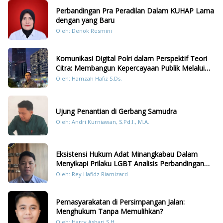
Perbandingan Pra Peradilan Dalam KUHAP Lama
dengan yang Baru
Oleh: Denok Resmini
Komunikasi Digital Polri dalam Perspektif Teori
Citra: Membangun Kepercayaan Publik Melalui
Konten Humanis Kesiapsiagaan Bencana di
Oleh: Hamzah Hafiz S.Ds.
Sumatera
Ujung Penantian di Gerbang Samudra
Oleh: Andri Kurniawan, S.Pd.I., M.A.
Eksistensi Hukum Adat Minangkabau Dalam
Menyikapi Prilaku LGBT Analisis Perbandingan
Dengan Hukum Pidana
Oleh: Rey Hafidz Riamizard
Pemasyarakatan di Persimpangan Jalan:
Menghukum Tanpa Memulihkan?
Oleh: Harry Ashari,S.H.