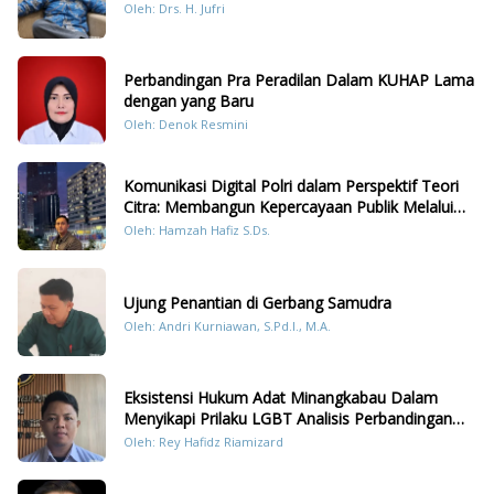
Oleh: Drs. H. Jufri
Perbandingan Pra Peradilan Dalam KUHAP Lama
dengan yang Baru
Oleh: Denok Resmini
Komunikasi Digital Polri dalam Perspektif Teori
Citra: Membangun Kepercayaan Publik Melalui
Konten Humanis Kesiapsiagaan Bencana di
Oleh: Hamzah Hafiz S.Ds.
Sumatera
Ujung Penantian di Gerbang Samudra
Oleh: Andri Kurniawan, S.Pd.I., M.A.
Eksistensi Hukum Adat Minangkabau Dalam
Menyikapi Prilaku LGBT Analisis Perbandingan
Dengan Hukum Pidana
Oleh: Rey Hafidz Riamizard