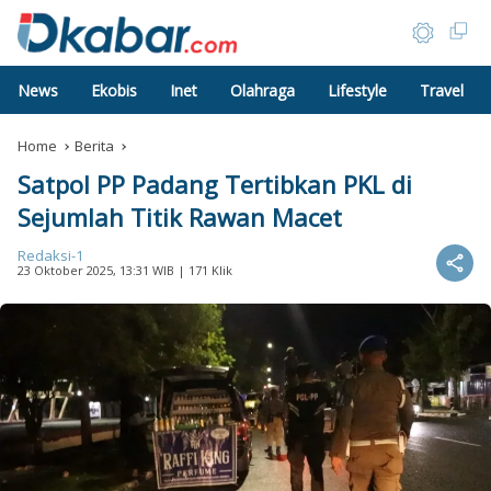
News
Ekobis
Inet
Olahraga
Lifestyle
Travel
Home
Berita
Satpol PP Padang Tertibkan PKL di
Sejumlah Titik Rawan Macet
Redaksi-1
23 Oktober 2025, 13:31 WIB
| 171 Klik