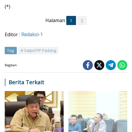
(*)
Halaman
1
2
Editor :
Redaksi-1
Tag:
Satpol PP Padang
Bagikan
Berita Terkait