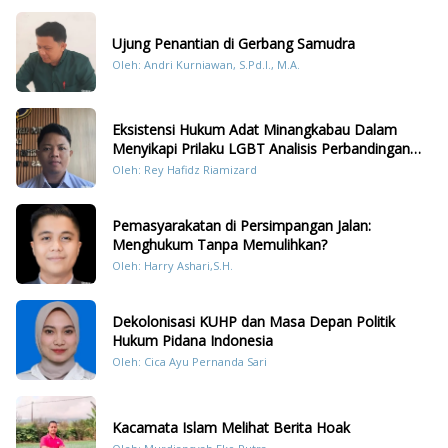
Ujung Penantian di Gerbang Samudra
Oleh: Andri Kurniawan, S.Pd.I., M.A.
Eksistensi Hukum Adat Minangkabau Dalam
Menyikapi Prilaku LGBT Analisis Perbandingan
Dengan Hukum Pidana
Oleh: Rey Hafidz Riamizard
Pemasyarakatan di Persimpangan Jalan:
Menghukum Tanpa Memulihkan?
Oleh: Harry Ashari,S.H.
Dekolonisasi KUHP dan Masa Depan Politik
Hukum Pidana Indonesia
Oleh: Cica Ayu Pernanda Sari
Kacamata Islam Melihat Berita Hoak