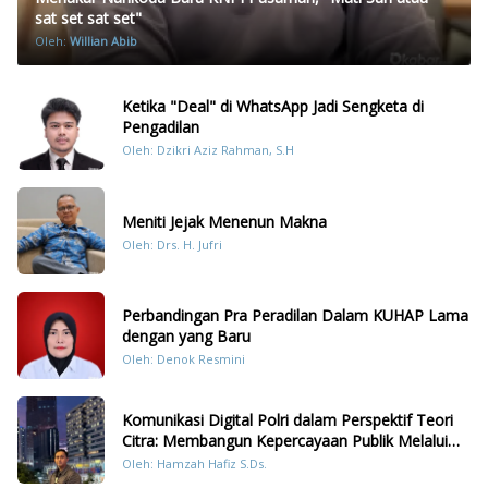
sat set sat set"
Oleh:
Willian Abib
Ketika "Deal" di WhatsApp Jadi Sengketa di
Pengadilan
Oleh: Dzikri Aziz Rahman, S.H
Meniti Jejak Menenun Makna
Oleh: Drs. H. Jufri
Perbandingan Pra Peradilan Dalam KUHAP Lama
dengan yang Baru
Oleh: Denok Resmini
Komunikasi Digital Polri dalam Perspektif Teori
Citra: Membangun Kepercayaan Publik Melalui
Konten Humanis Kesiapsiagaan Bencana di
Oleh: Hamzah Hafiz S.Ds.
Sumatera