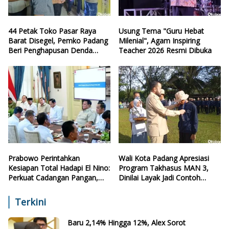
44 Petak Toko Pasar Raya
Usung Tema "Guru Hebat
Barat Disegel, Pemko Padang
Milenial", Agam Inspiring
Beri Penghapusan Denda
Teacher 2026 Resmi Dibuka
Retribusi
Prabowo Perintahkan
Wali Kota Padang Apresiasi
Kesiapan Total Hadapi El Nino:
Program Takhasus MAN 3,
Perkuat Cadangan Pangan,
Dinilai Layak Jadi Contoh
Air, dan Teknologi
Sekolah Lain
Terkini
Baru 2,14% Hingga 12%, Alex Sorot