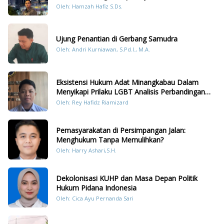
Konten Humanis Kesiapsiagaan Bencana di
Oleh: Hamzah Hafiz S.Ds.
Sumatera
Ujung Penantian di Gerbang Samudra
Oleh: Andri Kurniawan, S.Pd.I., M.A.
Eksistensi Hukum Adat Minangkabau Dalam
Menyikapi Prilaku LGBT Analisis Perbandingan
Dengan Hukum Pidana
Oleh: Rey Hafidz Riamizard
Pemasyarakatan di Persimpangan Jalan:
Menghukum Tanpa Memulihkan?
Oleh: Harry Ashari,S.H.
Dekolonisasi KUHP dan Masa Depan Politik
Hukum Pidana Indonesia
Oleh: Cica Ayu Pernanda Sari