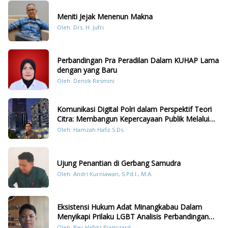
Meniti Jejak Menenun Makna
Oleh: Drs. H. Jufri
Perbandingan Pra Peradilan Dalam KUHAP Lama
dengan yang Baru
Oleh: Denok Resmini
Komunikasi Digital Polri dalam Perspektif Teori
Citra: Membangun Kepercayaan Publik Melalui
Konten Humanis Kesiapsiagaan Bencana di
Oleh: Hamzah Hafiz S.Ds.
Sumatera
Ujung Penantian di Gerbang Samudra
Oleh: Andri Kurniawan, S.Pd.I., M.A.
Eksistensi Hukum Adat Minangkabau Dalam
Menyikapi Prilaku LGBT Analisis Perbandingan
Dengan Hukum Pidana
Oleh: Rey Hafidz Riamizard