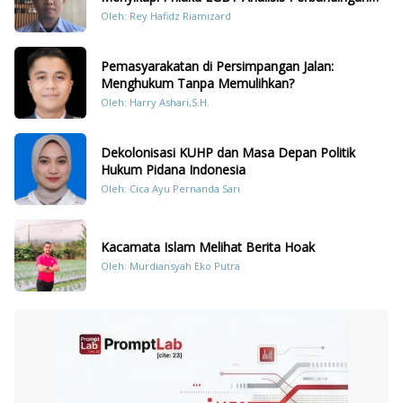
Dengan Hukum Pidana
Oleh: Rey Hafidz Riamizard
Pemasyarakatan di Persimpangan Jalan:
Menghukum Tanpa Memulihkan?
Oleh: Harry Ashari,S.H.
Dekolonisasi KUHP dan Masa Depan Politik
Hukum Pidana Indonesia
Oleh: Cica Ayu Pernanda Sari
Kacamata Islam Melihat Berita Hoak
Oleh: Murdiansyah Eko Putra