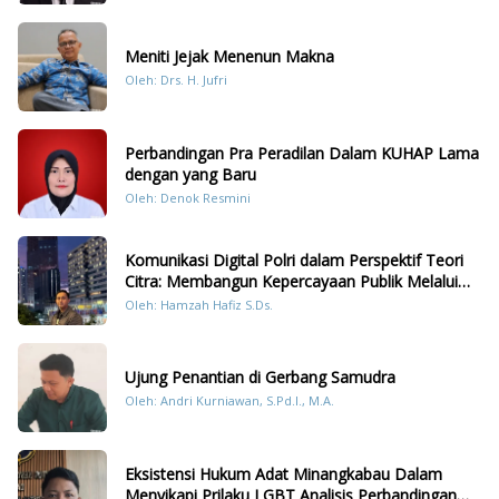
Meniti Jejak Menenun Makna
Oleh: Drs. H. Jufri
Perbandingan Pra Peradilan Dalam KUHAP Lama
dengan yang Baru
Oleh: Denok Resmini
Komunikasi Digital Polri dalam Perspektif Teori
Citra: Membangun Kepercayaan Publik Melalui
Konten Humanis Kesiapsiagaan Bencana di
Oleh: Hamzah Hafiz S.Ds.
Sumatera
Ujung Penantian di Gerbang Samudra
Oleh: Andri Kurniawan, S.Pd.I., M.A.
Eksistensi Hukum Adat Minangkabau Dalam
Menyikapi Prilaku LGBT Analisis Perbandingan