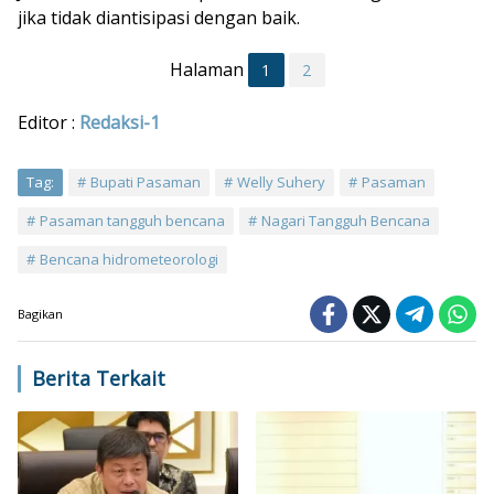
jika tidak diantisipasi dengan baik.
Halaman
1
2
Editor :
Redaksi-1
Tag:
Bupati Pasaman
Welly Suhery
Pasaman
Pasaman tangguh bencana
Nagari Tangguh Bencana
Bencana hidrometeorologi
Bagikan
Berita Terkait