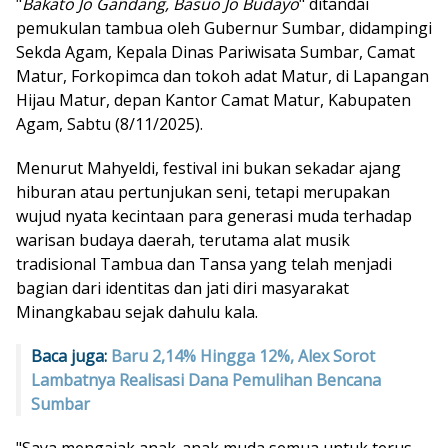
"
Bakato Jo Gandang, Basuo Jo Budayo
" ditandai
pemukulan tambua oleh Gubernur Sumbar, didampingi
Sekda Agam, Kepala Dinas Pariwisata Sumbar, Camat
Matur, Forkopimca dan tokoh adat Matur, di Lapangan
Hijau Matur, depan Kantor Camat Matur, Kabupaten
Agam, Sabtu (8/11/2025).
Menurut Mahyeldi, festival ini bukan sekadar ajang
hiburan atau pertunjukan seni, tetapi merupakan
wujud nyata kecintaan para generasi muda terhadap
warisan budaya daerah, terutama alat musik
tradisional Tambua dan Tansa yang telah menjadi
bagian dari identitas dan jati diri masyarakat
Minangkabau sejak dahulu kala.
Baca juga:
Baru 2,14% Hingga 12%, Alex Sorot
Lambatnya Realisasi Dana Pemulihan Bencana
Sumbar
"Saya mengajak anak-anak muda semua untuk terus