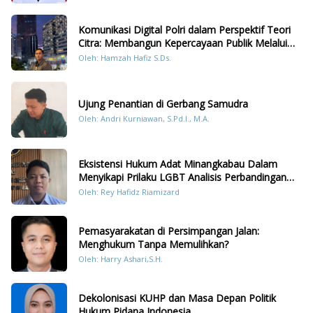
Komunikasi Digital Polri dalam Perspektif Teori
Citra: Membangun Kepercayaan Publik Melalui
Konten Humanis Kesiapsiagaan Bencana di
Oleh: Hamzah Hafiz S.Ds.
Sumatera
Ujung Penantian di Gerbang Samudra
Oleh: Andri Kurniawan, S.Pd.I., M.A.
Eksistensi Hukum Adat Minangkabau Dalam
Menyikapi Prilaku LGBT Analisis Perbandingan
Dengan Hukum Pidana
Oleh: Rey Hafidz Riamizard
Pemasyarakatan di Persimpangan Jalan:
Menghukum Tanpa Memulihkan?
Oleh: Harry Ashari,S.H.
Dekolonisasi KUHP dan Masa Depan Politik
Hukum Pidana Indonesia