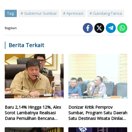
Tag:
Gubernur Sumbar
Apresiasi
Gandang Tansa
Bagikan
Berita Terkait
Baru 2,14% Hingga 12%, Alex
Donizar Kritik Pemprov
Sorot Lambatnya Realisasi
Sumbar, Program Satu Daerah
Dana Pemulihan Bencana
Satu Destinasi Wisata Dinilai
Sumbar
Hilang Arah