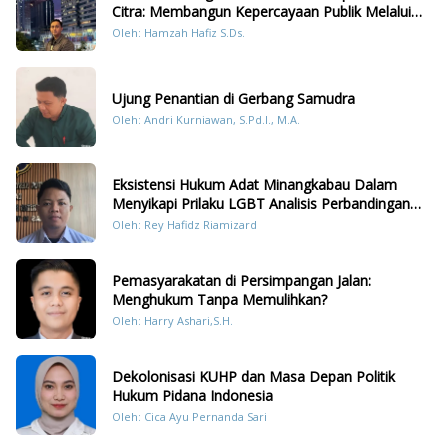
Citra: Membangun Kepercayaan Publik Melalui
Konten Humanis Kesiapsiagaan Bencana di
Oleh: Hamzah Hafiz S.Ds.
Sumatera
Ujung Penantian di Gerbang Samudra
Oleh: Andri Kurniawan, S.Pd.I., M.A.
Eksistensi Hukum Adat Minangkabau Dalam
Menyikapi Prilaku LGBT Analisis Perbandingan
Dengan Hukum Pidana
Oleh: Rey Hafidz Riamizard
Pemasyarakatan di Persimpangan Jalan:
Menghukum Tanpa Memulihkan?
Oleh: Harry Ashari,S.H.
Dekolonisasi KUHP dan Masa Depan Politik
Hukum Pidana Indonesia
Oleh: Cica Ayu Pernanda Sari