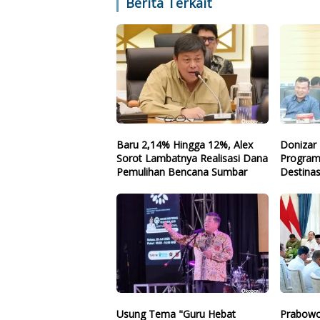
Berita Terkait
Baru 2,14% Hingga 12%, Alex
Donizar 
Sorot Lambatnya Realisasi Dana
Program
Pemulihan Bencana Sumbar
Destinas
Arah
Usung Tema "Guru Hebat
Prabowo