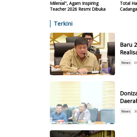
Milenial", Agam Inspiring
Total Ha
Teacher 2026 Resmi Dibuka
Cadanga
Teknolo
Terkini
Baru 
Reali
News
0
Doniz
Daerah
News
3