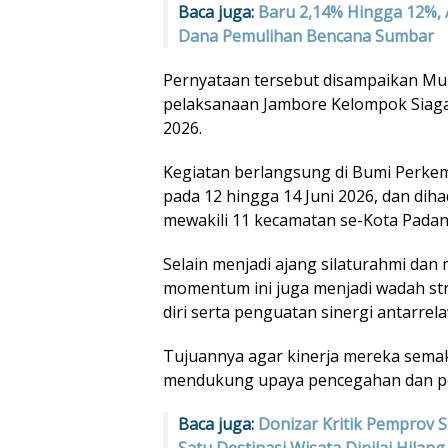
Baca juga:
Baru 2,14% Hingga 12%, 
Dana Pemulihan Bencana Sumbar
Pernyataan tersebut disampaikan Mu
pelaksanaan Jambore Kelompok Siag
2026.
Kegiatan berlangsung di Bumi Perk
pada 12 hingga 14 Juni 2026, dan diha
mewakili 11 kecamatan se-Kota Padan
Selain menjadi ajang silaturahmi da
momentum ini juga menjadi wadah str
diri serta penguatan sinergi antarrel
Tujuannya agar kinerja mereka semak
mendukung upaya pencegahan dan p
Baca juga:
Donizar Kritik Pemprov 
Satu Destinasi Wisata Dinilai Hilang