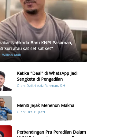
akar Nahkoda Baru KNPI Pasaman,
i Suri atau sat set sat set"
h:
Willian Abib
Ketika "Deal" di WhatsApp Jadi
Sengketa di Pengadilan
Oleh: Dzikri Aziz Rahman, S.H
Meniti Jejak Menenun Makna
Oleh: Drs. H. Jufri
Perbandingan Pra Peradilan Dalam