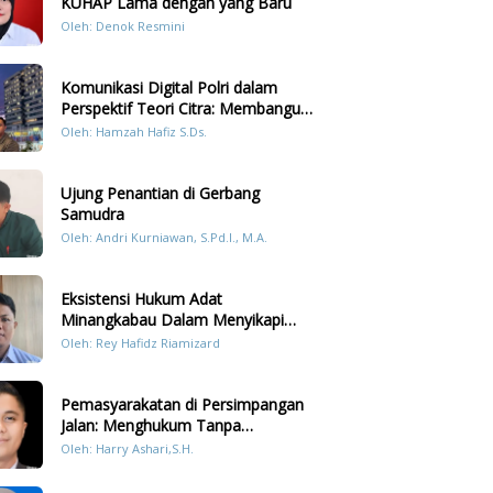
KUHAP Lama dengan yang Baru
Oleh: Denok Resmini
Komunikasi Digital Polri dalam
Perspektif Teori Citra: Membangun
Kepercayaan Publik Melalui Konten
Oleh: Hamzah Hafiz S.Ds.
Humanis Kesiapsiagaan Bencana di
Sumatera
Ujung Penantian di Gerbang
Samudra
Oleh: Andri Kurniawan, S.Pd.I., M.A.
Eksistensi Hukum Adat
Minangkabau Dalam Menyikapi
Prilaku LGBT Analisis Perbandingan
Oleh: Rey Hafidz Riamizard
Dengan Hukum Pidana
Pemasyarakatan di Persimpangan
Jalan: Menghukum Tanpa
Memulihkan?
Oleh: Harry Ashari,S.H.