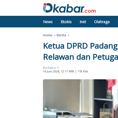
News
Ekobis
Inet
Olahraga
Home
Berita
Ketua DPRD Padang 
Relawan dan Petug
Redaksi-1
16 Juni 2026, 12:17 WIB
| 118 Klik