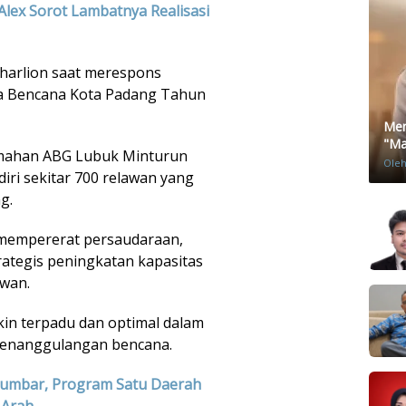
Alex Sorot Lambatnya Realisasi
harlion saat merespons
a Bencana Kota Padang Tahun
Men
"Mat
emahan ABG Lubuk Minturun
Ole
diri sekitar 700 relawan yang
g.
n mempererat persaudaraan,
ategis peningkatan kapasitas
awan.
in terpadu dan optimal dalam
enanggulangan bencana.
Sumbar, Program Satu Daerah
 Arah