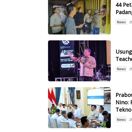
44 Pet
Padan
News
2
Usung 
Teach
News
2
Prabow
Nino: 
Tekno
News
2