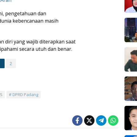
ni, pengetahuan dan
dunia kebencanaan masih
 diri yang wajib diterapkan saat
ipahami secara utuh dan benar.
1
2
JS
DPRD Padang