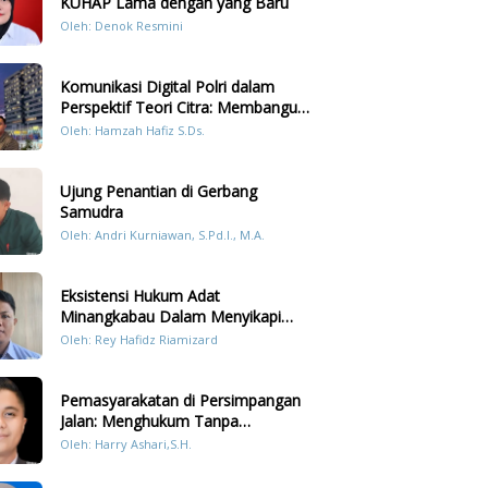
KUHAP Lama dengan yang Baru
Oleh: Denok Resmini
Komunikasi Digital Polri dalam
Perspektif Teori Citra: Membangun
Kepercayaan Publik Melalui Konten
Oleh: Hamzah Hafiz S.Ds.
Humanis Kesiapsiagaan Bencana di
Sumatera
Ujung Penantian di Gerbang
Samudra
Oleh: Andri Kurniawan, S.Pd.I., M.A.
Eksistensi Hukum Adat
Minangkabau Dalam Menyikapi
Prilaku LGBT Analisis Perbandingan
Oleh: Rey Hafidz Riamizard
Dengan Hukum Pidana
Pemasyarakatan di Persimpangan
Jalan: Menghukum Tanpa
Memulihkan?
Oleh: Harry Ashari,S.H.