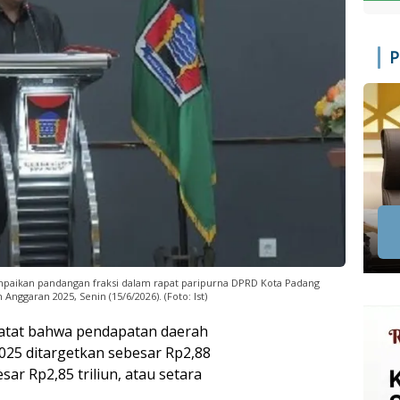
P
mpaikan pandangan fraksi dalam rapat paripurna DPRD Kota Padang
ggaran 2025, Senin (15/6/2026). (Foto: Ist)
catat bahwa pendapatan daerah
25 ditargetkan sebesar Rp2,88
esar Rp2,85 triliun, atau setara