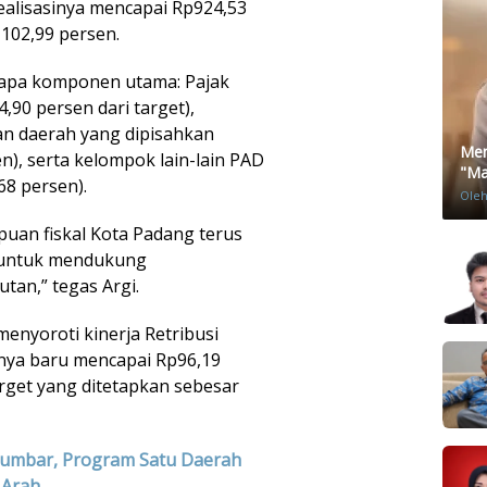
realisasinya mencapai Rp924,53
 102,99 persen.
rapa komponen utama: Pajak
4,90 persen dari target),
an daerah yang dipisahkan
Men
n), serta kelompok lain-lain PAD
"Mat
68 persen).
Ole
uan fiskal Kota Padang terus
 untuk mendukung
an,” tegas Argi.
enyoroti kinerja Retribusi
inya baru mencapai Rp96,19
arget yang ditetapkan sebesar
Sumbar, Program Satu Daerah
 Arah