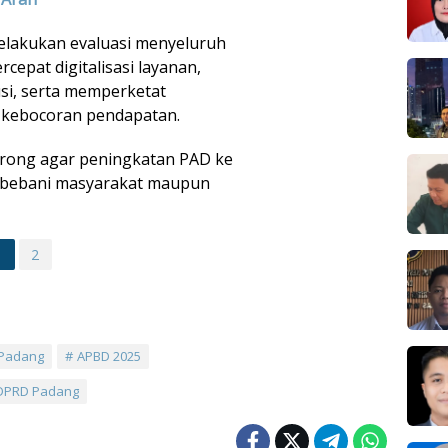
elakukan evaluasi menyeluruh
epat digitalisasi layanan,
si, serta memperketat
kebocoran pendapatan.
orong agar peningkatan PAD ke
mbebani masyarakat maupun
1
2
 Padang
APBD 2025
DPRD Padang