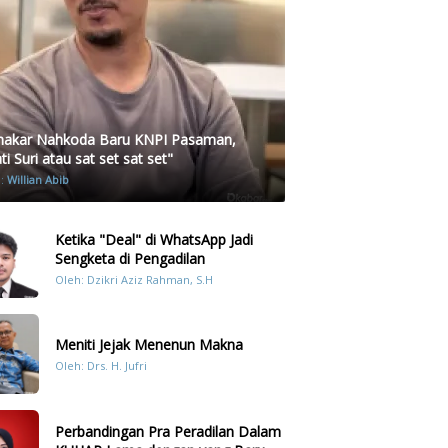
akar Nahkoda Baru KNPI Pasaman,
i Suri atau sat set sat set"
h:
Willian Abib
Ketika "Deal" di WhatsApp Jadi
Sengketa di Pengadilan
Oleh: Dzikri Aziz Rahman, S.H
Meniti Jejak Menenun Makna
Oleh: Drs. H. Jufri
Perbandingan Pra Peradilan Dalam