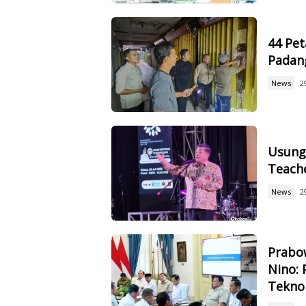
44 Pet
Padan
News
2
Usung 
Teach
News
2
Prabow
Nino: 
Tekno