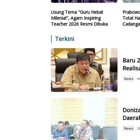
Usung Tema "Guru Hebat
Prabowo
Milenial", Agam Inspiring
Total Ha
Teacher 2026 Resmi Dibuka
Cadanga
Teknolo
Terkini
Baru 
Reali
News
0
Doniz
Daerah
News
3