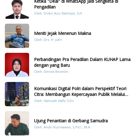
Ketika "Deal" di WhatsApp Jadi Sengketa di
Pengadilan
Oleh: Dzikri Aziz Rahman, S.H
Meniti Jejak Menenun Makna
Oleh: Drs. H. Jufri
Perbandingan Pra Peradilan Dalam KUHAP Lama
dengan yang Baru
Oleh: Denok Resmini
Komunikasi Digital Polri dalam Perspektif Teori
Citra: Membangun Kepercayaan Publik Melalui
Konten Humanis Kesiapsiagaan Bencana di
Oleh: Hamzah Hafiz S.Ds.
Sumatera
Ujung Penantian di Gerbang Samudra
Oleh: Andri Kurniawan, S.Pd.I., M.A.