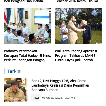
Beri Penghapusan Denda
Teacher 2026 Resmi Dibuka
Retribusi
Prabowo Perintahkan
Wali Kota Padang Apresiasi
Kesiapan Total Hadapi El Nino:
Program Takhasus MAN 3,
Perkuat Cadangan Pangan,
Dinilai Layak Jadi Contoh
Air, dan Teknologi
Sekolah Lain
Terkini
Baru 2,14% Hingga 12%, Alex Sorot
Lambatnya Realisasi Dana Pemulihan
Bencana Sumbar
News
06 Agustus 2026, 19:23 WIB