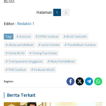
BLUD.
Halaman
1
2
Editor :
Redaksi-1
Tag:
Donizar
DPRD Sumbar
BLUD Sekolah
dinas pendidikan
Iuran Komite
Pendidikan Sumbar
Dana BLUD
Orang Tua Siswa
Transparansi Anggaran
Mutu Pendidikan
PKB Sumbar
Evaluasi BLUD
Bagikan
Berita Terkait