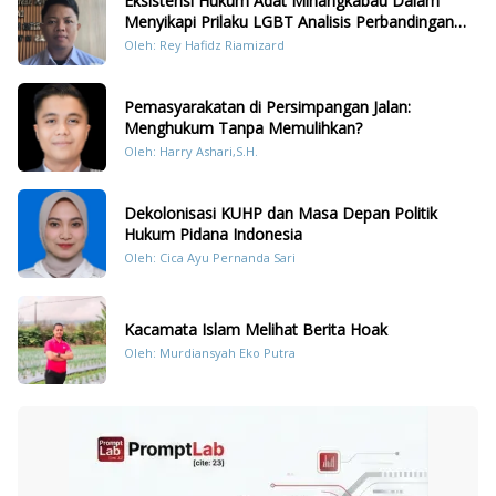
Eksistensi Hukum Adat Minangkabau Dalam
Menyikapi Prilaku LGBT Analisis Perbandingan
Dengan Hukum Pidana
Oleh: Rey Hafidz Riamizard
Pemasyarakatan di Persimpangan Jalan:
Menghukum Tanpa Memulihkan?
Oleh: Harry Ashari,S.H.
Dekolonisasi KUHP dan Masa Depan Politik
Hukum Pidana Indonesia
Oleh: Cica Ayu Pernanda Sari
Kacamata Islam Melihat Berita Hoak
Oleh: Murdiansyah Eko Putra