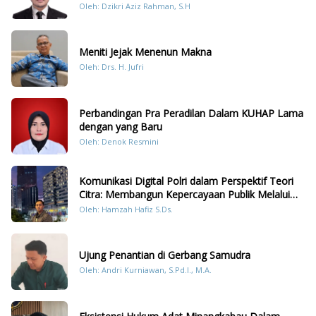
Oleh: Dzikri Aziz Rahman, S.H
Meniti Jejak Menenun Makna
Oleh: Drs. H. Jufri
Perbandingan Pra Peradilan Dalam KUHAP Lama
dengan yang Baru
Oleh: Denok Resmini
Komunikasi Digital Polri dalam Perspektif Teori
Citra: Membangun Kepercayaan Publik Melalui
Konten Humanis Kesiapsiagaan Bencana di
Oleh: Hamzah Hafiz S.Ds.
Sumatera
Ujung Penantian di Gerbang Samudra
Oleh: Andri Kurniawan, S.Pd.I., M.A.