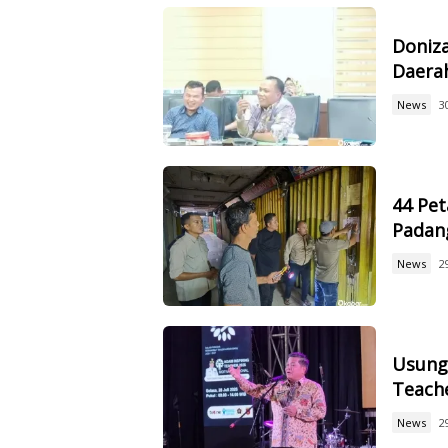
Doniz
Daerah
News
3
44 Pet
Padan
News
2
Usung 
Teach
News
2