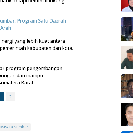
narik, tetapi belum didukung
Sumbar, Program Satu Daerah
 Arah
inergi yang lebih kuat antara
 pemerintah kabupaten dan kota,
 agar program pengembangan
ambungan dan mampu
Sumatera Barat.
1
2
riwisata Sumbar