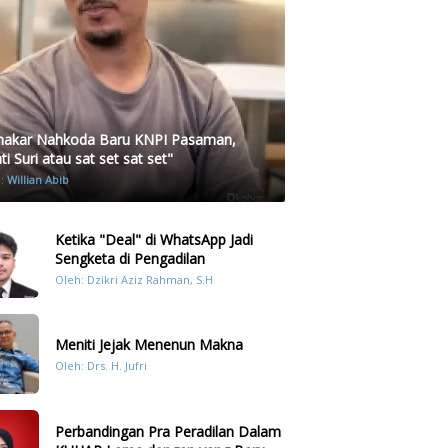
akar Nahkoda Baru KNPI Pasaman,
i Suri atau sat set sat set"
h:
Willian Abib
Ketika "Deal" di WhatsApp Jadi
Sengketa di Pengadilan
Oleh: Dzikri Aziz Rahman, S.H
Meniti Jejak Menenun Makna
Oleh: Drs. H. Jufri
Perbandingan Pra Peradilan Dalam