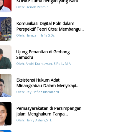
KUHAP Lama dengan yang Baru
Oleh: Denok Resmini
Komunikasi Digital Polri dalam
Perspektif Teori Citra: Membangun
Kepercayaan Publik Melalui Konten
Oleh: Hamzah Hafiz S.Ds.
Humanis Kesiapsiagaan Bencana di
Sumatera
Ujung Penantian di Gerbang
Samudra
Oleh: Andri Kurniawan, S.Pd.I., M.A.
Eksistensi Hukum Adat
Minangkabau Dalam Menyikapi
Prilaku LGBT Analisis Perbandingan
Oleh: Rey Hafidz Riamizard
Dengan Hukum Pidana
Pemasyarakatan di Persimpangan
Jalan: Menghukum Tanpa
Memulihkan?
Oleh: Harry Ashari,S.H.