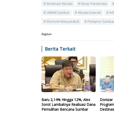
Destinasi Wisata
Dinas Pariwisata
UMKM Sumbar
Wisata Daerah
In
Ekonomi Masyarakat
Pemprov Sumba
Bagikan
Berita Terkait
Baru 2,14% Hingga 12%, Alex
Donizar 
Sorot Lambatnya Realisasi Dana
Program
Pemulihan Bencana Sumbar
Destinas