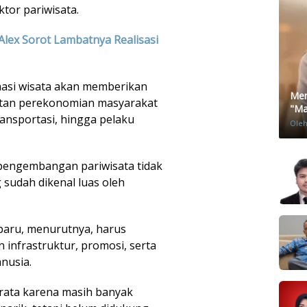
or pariwisata.
Alex Sorot Lambatnya Realisasi
asi wisata akan memberikan
Men
tan perekonomian masyarakat
"Mat
ransportasi, hingga pelaku
Ole
pengembangan pariwisata tidak
 sudah dikenal luas oleh
 baru, menurutnya, harus
nfrastruktur, promosi, serta
nusia.
rata karena masih banyak