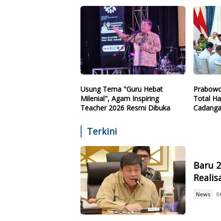
Arah
Usung Tema "Guru Hebat
Prabowo
Milenial", Agam Inspiring
Total Ha
Teacher 2026 Resmi Dibuka
Cadanga
Teknolo
Terkini
Baru 
Reali
News
0