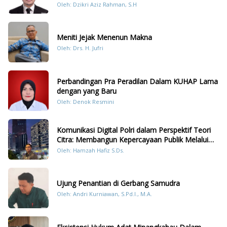
Oleh: Dzikri Aziz Rahman, S.H
Meniti Jejak Menenun Makna
Oleh: Drs. H. Jufri
Perbandingan Pra Peradilan Dalam KUHAP Lama
dengan yang Baru
Oleh: Denok Resmini
Komunikasi Digital Polri dalam Perspektif Teori
Citra: Membangun Kepercayaan Publik Melalui
Konten Humanis Kesiapsiagaan Bencana di
Oleh: Hamzah Hafiz S.Ds.
Sumatera
Ujung Penantian di Gerbang Samudra
Oleh: Andri Kurniawan, S.Pd.I., M.A.