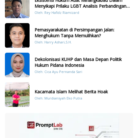
Eksistensi Hukum Adat Minangkabau Dalam
Menyikapi Prilaku LGBT Analisis Perbandingan
Dengan Hukum Pidana
Oleh: Rey Hafidz Riamizard
Pemasyarakatan di Persimpangan Jalan:
Menghukum Tanpa Memulihkan?
Oleh: Harry Ashari,S.H.
Dekolonisasi KUHP dan Masa Depan Politik
Hukum Pidana Indonesia
Oleh: Cica Ayu Pernanda Sari
Kacamata Islam Melihat Berita Hoak
Oleh: Murdiansyah Eko Putra