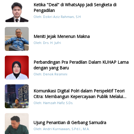
Ketika "Deal" di WhatsApp Jadi Sengketa di
Pengadilan
Oleh: Dzikri Aziz Rahman, S.H
Meniti Jejak Menenun Makna
Oleh: Drs. H. Jufri
Perbandingan Pra Peradilan Dalam KUHAP Lama
dengan yang Baru
Oleh: Denok Resmini
Komunikasi Digital Polri dalam Perspektif Teori
Citra: Membangun Kepercayaan Publik Melalui
Konten Humanis Kesiapsiagaan Bencana di
Oleh: Hamzah Hafiz S.Ds.
Sumatera
Ujung Penantian di Gerbang Samudra
Oleh: Andri Kurniawan, S.Pd.I., M.A.