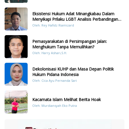
Eksistensi Hukum Adat Minangkabau Dalam
Menyikapi Prilaku LGBT Analisis Perbandingan
Dengan Hukum Pidana
Oleh: Rey Hafidz Riamizard
Pemasyarakatan di Persimpangan Jalan:
Menghukum Tanpa Memulihkan?
Oleh: Harry Ashari,S.H.
Dekolonisasi KUHP dan Masa Depan Politik
Hukum Pidana Indonesia
Oleh: Cica Ayu Pernanda Sari
Kacamata Islam Melihat Berita Hoak
Oleh: Murdiansyah Eko Putra