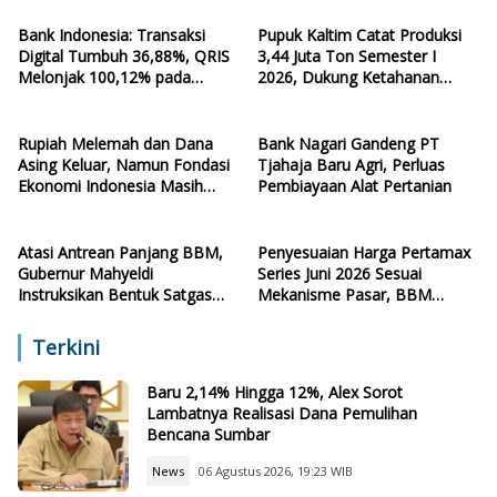
Bank Indonesia: Transaksi
Pupuk Kaltim Catat Produksi
Digital Tumbuh 36,88%, QRIS
3,44 Juta Ton Semester I
Melonjak 100,12% pada
2026, Dukung Ketahanan
Kuartal II-2026
Pangan Nasional
Rupiah Melemah dan Dana
Bank Nagari Gandeng PT
Asing Keluar, Namun Fondasi
Tjahaja Baru Agri, Perluas
Ekonomi Indonesia Masih
Pembiayaan Alat Pertanian
Terjaga
Atasi Antrean Panjang BBM,
Penyesuaian Harga Pertamax
Gubernur Mahyeldi
Series Juni 2026 Sesuai
Instruksikan Bentuk Satgas
Mekanisme Pasar, BBM
Pengawasan
Subsidi Tetap
Terkini
Baru 2,14% Hingga 12%, Alex Sorot
Lambatnya Realisasi Dana Pemulihan
Bencana Sumbar
News
06 Agustus 2026, 19:23 WIB