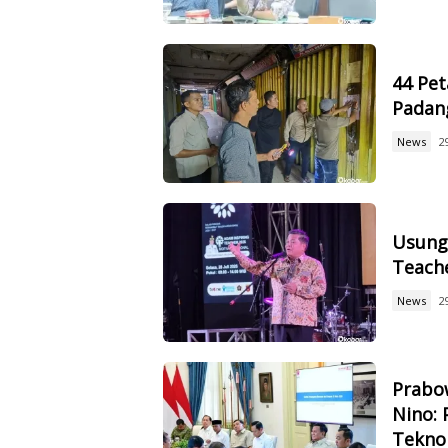
44 Pet
Padan
News
2
Usung 
Teach
News
2
Prabow
Nino: 
Tekno