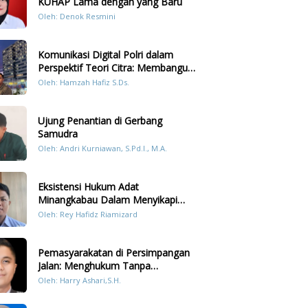
KUHAP Lama dengan yang Baru
Oleh: Denok Resmini
Komunikasi Digital Polri dalam
Perspektif Teori Citra: Membangun
Kepercayaan Publik Melalui Konten
Oleh: Hamzah Hafiz S.Ds.
Humanis Kesiapsiagaan Bencana di
Sumatera
Ujung Penantian di Gerbang
Samudra
Oleh: Andri Kurniawan, S.Pd.I., M.A.
Eksistensi Hukum Adat
Minangkabau Dalam Menyikapi
Prilaku LGBT Analisis Perbandingan
Oleh: Rey Hafidz Riamizard
Dengan Hukum Pidana
Pemasyarakatan di Persimpangan
Jalan: Menghukum Tanpa
Memulihkan?
Oleh: Harry Ashari,S.H.