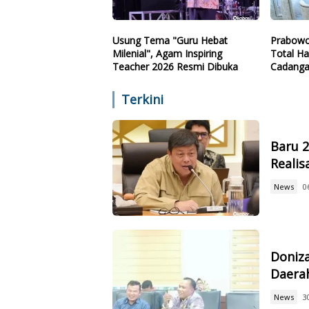
Usung Tema "Guru Hebat
Prabowo
Milenial", Agam Inspiring
Total Ha
Teacher 2026 Resmi Dibuka
Cadanga
Teknolo
Terkini
Baru 
Reali
News
0
Doniz
Daerah
News
3