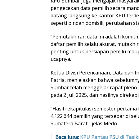
KPU Sumbar juga mengajak masyaraka
pengecekan data pemilih secara mandi
datang langsung ke kantor KPU terde
seperti pindah domisili, perubahan st
“Pemutakhiran data ini adalah komi
daftar pemilih selalu akurat, mutakhir,
penting untuk persiapan pemilu mau
ucapnya.
Ketua Divisi Perencanaan, Data dan 
Patria, menjelaskan bahwa sebelumn
Sumbar telah menggelar rapat plen
pada 2 Juli 2025, dan hasilnya direkapit
“Hasil rekapitulasi semester pertama
4.122.644 pemilih yang tersebar di se
Sumatera Barat,” jelas Medo.
Baca juga:
KPU Pantau PSU di Tasik