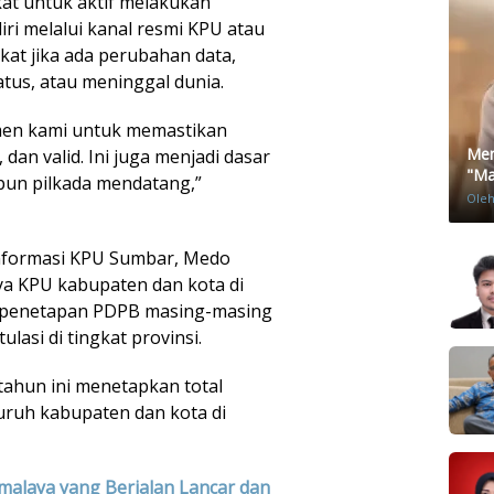
t untuk aktif melakukan
ri melalui kanal resmi KPU atau
kat jika ada perubahan data,
atus, atau meninggal dunia.
tmen kami untuk memastikan
Men
 dan valid. Ini juga menjadi dasar
"Mat
pun pilkada mendatang,”
Ole
Informasi KPU Sumbar, Medo
ya KPU kabupaten dan kota di
o penetapan PDPB masing-masing
ulasi di tingkat provinsi.
 tahun ini menetapkan total
luruh kabupaten dan kota di
malaya yang Berjalan Lancar dan