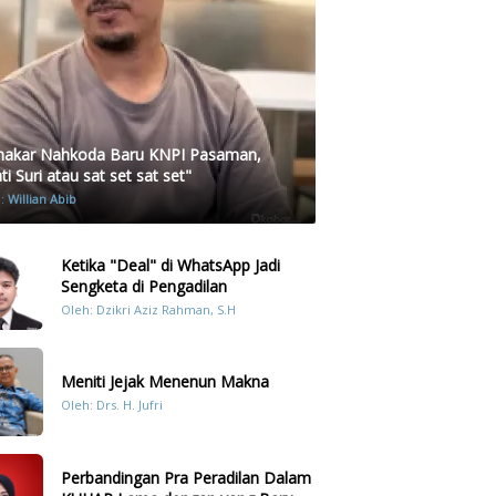
akar Nahkoda Baru KNPI Pasaman,
i Suri atau sat set sat set"
h:
Willian Abib
Ketika "Deal" di WhatsApp Jadi
Sengketa di Pengadilan
Oleh: Dzikri Aziz Rahman, S.H
Meniti Jejak Menenun Makna
Oleh: Drs. H. Jufri
Perbandingan Pra Peradilan Dalam