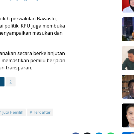
i oleh perwakilan Bawaslu,
tai politik. KPU juga membuka
 menyampaikan masukan dan
sanakan secara berkelanjutan
 memastikan pemilu berjalan
dan transparan.
1
2
4 Juta Pemilih
Terdaftar