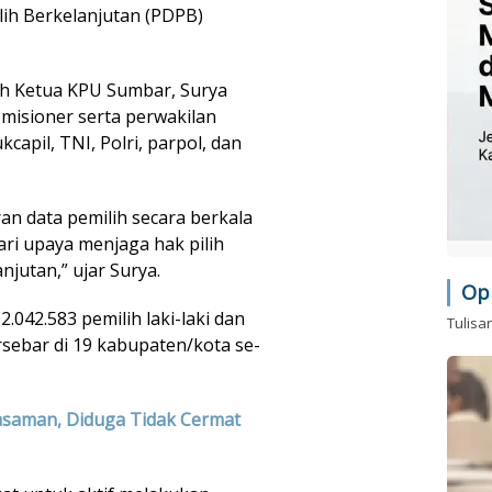
lih Berkelanjutan (PDPB)
leh Ketua KPU Sumbar, Surya
komisioner serta perwakilan
capil, TNI, Polri, parpol, dan
an data pemilih secara berkala
ri upaya menjaga hak pilih
jutan,” ujar Surya.
Op
 2.042.583 pemilih laki-laki dan
Tulisa
sebar di 19 kabupaten/kota se-
asaman, Diduga Tidak Cermat