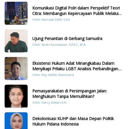
Komunikasi Digital Polri dalam Perspektif Teori
Citra: Membangun Kepercayaan Publik Melalui
Konten Humanis Kesiapsiagaan Bencana di
Oleh: Hamzah Hafiz S.Ds.
Sumatera
Ujung Penantian di Gerbang Samudra
Oleh: Andri Kurniawan, S.Pd.I., M.A.
Eksistensi Hukum Adat Minangkabau Dalam
Menyikapi Prilaku LGBT Analisis Perbandingan
Dengan Hukum Pidana
Oleh: Rey Hafidz Riamizard
Pemasyarakatan di Persimpangan Jalan:
Menghukum Tanpa Memulihkan?
Oleh: Harry Ashari,S.H.
Dekolonisasi KUHP dan Masa Depan Politik
Hukum Pidana Indonesia