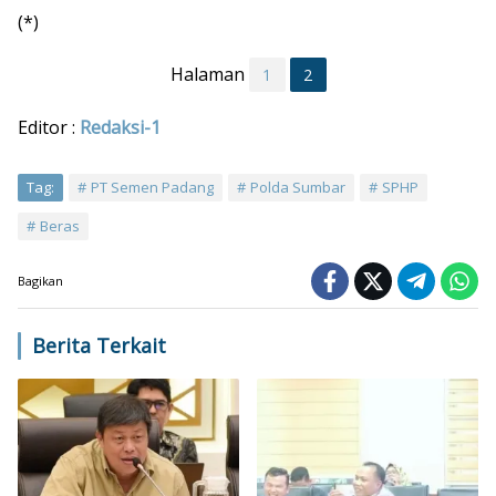
(*)
Halaman
1
2
Editor :
Redaksi-1
Tag:
PT Semen Padang
Polda Sumbar
SPHP
Beras
Bagikan
Berita Terkait