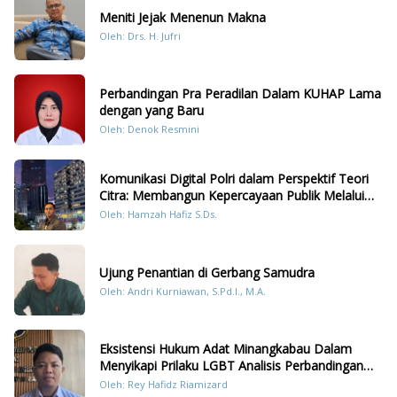
Meniti Jejak Menenun Makna
Oleh: Drs. H. Jufri
Perbandingan Pra Peradilan Dalam KUHAP Lama
dengan yang Baru
Oleh: Denok Resmini
Komunikasi Digital Polri dalam Perspektif Teori
Citra: Membangun Kepercayaan Publik Melalui
Konten Humanis Kesiapsiagaan Bencana di
Oleh: Hamzah Hafiz S.Ds.
Sumatera
Ujung Penantian di Gerbang Samudra
Oleh: Andri Kurniawan, S.Pd.I., M.A.
Eksistensi Hukum Adat Minangkabau Dalam
Menyikapi Prilaku LGBT Analisis Perbandingan
Dengan Hukum Pidana
Oleh: Rey Hafidz Riamizard