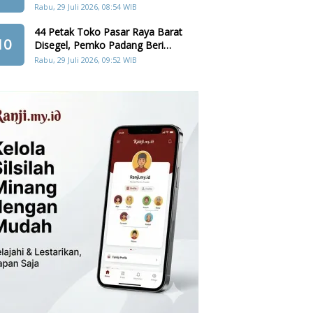
Cadangan Pangan, Air, dan
Rabu, 29 Juli 2026, 08:54 WIB
Teknologi
44 Petak Toko Pasar Raya Barat
10
Disegel, Pemko Padang Beri
Penghapusan Denda Retribusi
Rabu, 29 Juli 2026, 09:52 WIB