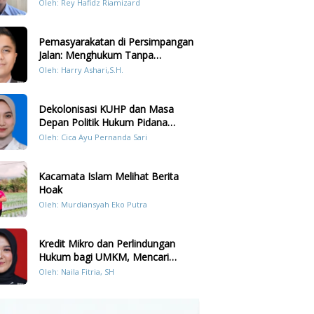
Prilaku LGBT Analisis Perbandingan
Oleh: Rey Hafidz Riamizard
Dengan Hukum Pidana
Pemasyarakatan di Persimpangan
Jalan: Menghukum Tanpa
Memulihkan?
Oleh: Harry Ashari,S.H.
Dekolonisasi KUHP dan Masa
Depan Politik Hukum Pidana
Indonesia
Oleh: Cica Ayu Pernanda Sari
Kacamata Islam Melihat Berita
Hoak
Oleh: Murdiansyah Eko Putra
Kredit Mikro dan Perlindungan
Hukum bagi UMKM, Mencari
Keseimbangan antara Risiko dan
Oleh: Naila Fitria, SH
Akses