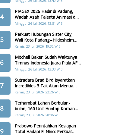
Minggu, 26 Juli 2026, 13:40 WIB
PIAGEX 2026 Hadir di Padang,
4
Wadah Asah Talenta Animasi dan
Teknologi Digital
Minggu, 26 Juli 2026, 13:51 WIB
Perkuat Hubungan Sister City,
5
Wali Kota Padang--Hildesheim
Akan Tanam Pohon di Batang
Kamis, 23 Juli 2026, 19:32 WIB
Arau
Mitchell Baker: Sudah Waktunya
6
Timnas Indonesia Juara Piala AFF
2026
Minggu, 26 Juli 2026, 13:33 WIB
Sutradara Brad Bird Isyaratkan
7
Incredibles 3 Tak Akan Menua
Karakter Keluarga Parr
Kamis, 23 Juli 2026, 22:26 WIB
Terhambat Lahan Berbulan-
8
bulan, 160 Unit Huntap Korban
Bencana Agam Kini Menjelang
Kamis, 23 Juli 2026, 20:06 WIB
Realisasi
Prabowo Perintahkan Kesiapan
9
Total Hadapi El Nino: Perkuat