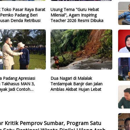
k Toko Pasar Raya Barat
Usung Tema "Guru Hebat
, Pemko Padang Beri
Milenial", Agam Inspiring
usan Denda Retribusi
Teacher 2026 Resmi Dibuka
a Padang Apresiasi
Dua Nagari di Malalak
 Takhasus MAN 3,
Terdampak Banjir dan Jalan
Layak Jadi Contoh
Amblas Akibat Hujan Lebat
Lain
ar Kritik Pemprov Sumbar, Program Satu