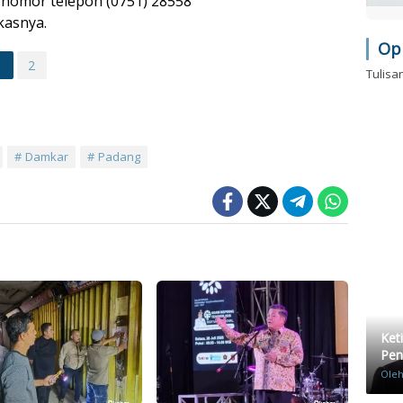
i nomor telepon (0751) 28558
kasnya.
Op
1
2
Tulisa
Damkar
Padang
Ket
Pen
Ole