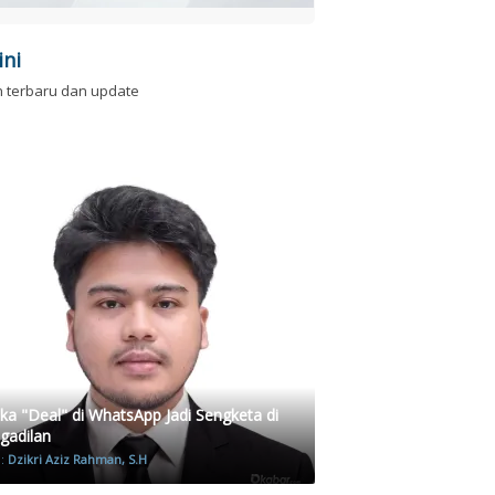
ini
n terbaru dan update
ika "Deal" di WhatsApp Jadi Sengketa di
gadilan
h:
Dzikri Aziz Rahman, S.H