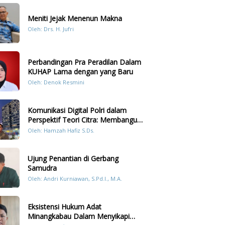
Meniti Jejak Menenun Makna
Oleh: Drs. H. Jufri
Perbandingan Pra Peradilan Dalam
KUHAP Lama dengan yang Baru
Oleh: Denok Resmini
Komunikasi Digital Polri dalam
Perspektif Teori Citra: Membangun
Kepercayaan Publik Melalui Konten
Oleh: Hamzah Hafiz S.Ds.
Humanis Kesiapsiagaan Bencana di
Sumatera
Ujung Penantian di Gerbang
Samudra
Oleh: Andri Kurniawan, S.Pd.I., M.A.
Eksistensi Hukum Adat
Minangkabau Dalam Menyikapi