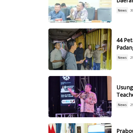
Daerah
News
3
44 Pet
Padan
News
2
Usung 
Teach
News
2
Prabow