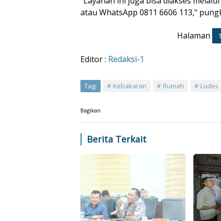
"Layanan ini juga bisa diakses melalu
atau WhatsApp 0811 6606 113," pung
Halaman
Editor :
Redaksi-1
Tag:
Kebakaran
Rumah
Ludes
Bagikan
Berita Terkait