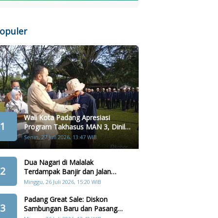
opuler
Wali Kota Padang Apresiasi
1
Program Takhasus MAN 3, Dinilai
Layak Jadi Contoh Sekolah Lain
Senin, 27 Juli 2026, 13:47 WIB
Dua Nagari di Malalak
2
Terdampak Banjir dan Jalan
Amblas Akibat Hujan Lebat
Minggu, 26 Juli 2026, 15:20 WIB
Padang Great Sale: Diskon
3
Sambungan Baru dan Pasang
Kembali Terbatas 357 Orang