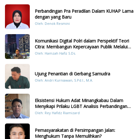
Perbandingan Pra Peradilan Dalam KUHAP Lama
dengan yang Baru
Oleh: Denok Resmini
Komunikasi Digital Polri dalam Perspektif Teori
Citra: Membangun Kepercayaan Publik Melalui
Konten Humanis Kesiapsiagaan Bencana di
Oleh: Hamzah Hafiz S.Ds.
Sumatera
Ujung Penantian di Gerbang Samudra
Oleh: Andri Kurniawan, S.Pd.I., M.A.
Eksistensi Hukum Adat Minangkabau Dalam
Menyikapi Prilaku LGBT Analisis Perbandingan
Dengan Hukum Pidana
Oleh: Rey Hafidz Riamizard
Pemasyarakatan di Persimpangan Jalan:
Menghukum Tanpa Memulihkan?