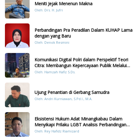
Meniti Jejak Menenun Makna
Oleh: Drs. H. Jufri
Perbandingan Pra Peradilan Dalam KUHAP Lama
dengan yang Baru
Oleh: Denok Resmini
Komunikasi Digital Polri dalam Perspektif Teori
Citra: Membangun Kepercayaan Publik Melalui
Konten Humanis Kesiapsiagaan Bencana di
Oleh: Hamzah Hafiz S.Ds.
Sumatera
Ujung Penantian di Gerbang Samudra
Oleh: Andri Kurniawan, S.Pd.I., M.A.
Eksistensi Hukum Adat Minangkabau Dalam
Menyikapi Prilaku LGBT Analisis Perbandingan
Dengan Hukum Pidana
Oleh: Rey Hafidz Riamizard