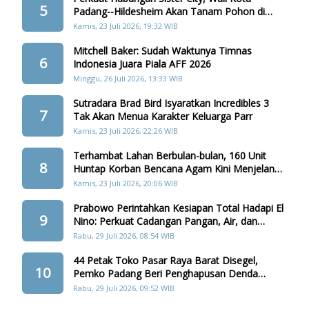
5
Padang--Hildesheim Akan Tanam Pohon di
Batang Arau
Kamis, 23 Juli 2026, 19:32 WIB
Mitchell Baker: Sudah Waktunya Timnas
6
Indonesia Juara Piala AFF 2026
Minggu, 26 Juli 2026, 13:33 WIB
Sutradara Brad Bird Isyaratkan Incredibles 3
7
Tak Akan Menua Karakter Keluarga Parr
Kamis, 23 Juli 2026, 22:26 WIB
Terhambat Lahan Berbulan-bulan, 160 Unit
8
Huntap Korban Bencana Agam Kini Menjelang
Realisasi
Kamis, 23 Juli 2026, 20:06 WIB
Prabowo Perintahkan Kesiapan Total Hadapi El
9
Nino: Perkuat Cadangan Pangan, Air, dan
Teknologi
Rabu, 29 Juli 2026, 08:54 WIB
44 Petak Toko Pasar Raya Barat Disegel,
10
Pemko Padang Beri Penghapusan Denda
Retribusi
Rabu, 29 Juli 2026, 09:52 WIB